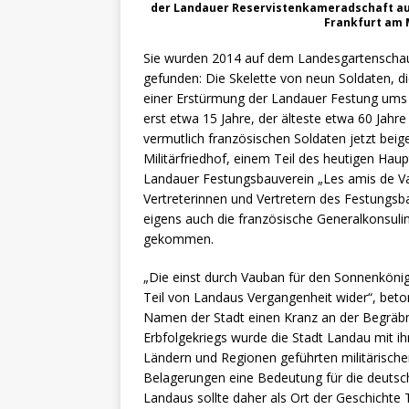
der Landauer Reservistenkameradschaft auc
Frankfurt am
Sie wurden 2014 auf dem Landesgartenscha
gefunden: Die Skelette von neun Soldaten, di
einer Erstürmung der Landauer Festung ums
erst etwa 15 Jahre, der älteste etwa 60 Jahre
vermutlich französischen Soldaten jetzt bei
Militärfriedhof, einem Teil des heutigen Hau
Landauer Festungsbauverein „Les amis de Va
Vertreterinnen und Vertretern des Festungs
eigens auch die französische Generalkonsul
gekommen.
„Die einst durch Vauban für den Sonnenkönig
Teil von Landaus Vergangenheit wider“, beto
Namen der Stadt einen Kranz an der Begräbn
Erbfolgekriegs wurde die Stadt Landau mit ih
Ländern und Regionen geführten militärisc
Belagerungen eine Bedeutung für die deutsc
Landaus sollte daher als Ort der Geschichte 