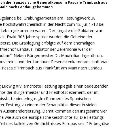
h die französische Generalkonsulin Pascale Trimbach aus
 Main nach Landau gekommen.
ugelände bei Grabungsarbeiten am Festungswerk 38
e höchstwahrscheinlich in der Nacht zum 12. Juli 1713 bei
 Leben gekommen waren. Der jüngste der Soldaten war
 alt. Exakt 306 Jahre später wurden die Gebeine der
gesetzt. Die Grablegung erfolgte auf dem ehemaligen
ptfriedhof Landaus. Initiator der Zeremonie war der
uban“. Neben Bürgermeister Dr. Maximilian Ingenthron,
bauvereins und der Landauer Reservistenkameradschaft war
in Pascale Trimbach aus Frankfurt am Main nach Landau
 Ludwig XIV. errichtete Festung spiegelt einen bedeutenden
nte der Bürgermeister und Friedhofsdezernent, der im
isstätte niederlegte. „Im Rahmen des Spanischen
rer Festung zu einem der Schauplätze dieser in vielen
hen Auseinandersetzung. Damit kommen den insgesamt vier
he wie auch die europäische Geschichte zu. Die Festungs
Teil des kollektiven Gedächtnisses Europas sein.“ Er begrüße