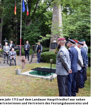
ng / Speyer
SPEYER
/ Konsumcannabisgesetz (KCanG)
BLAULICHTMELDUNGEN
dem Jahr 1713 auf dem Landauer Hauptfriedhof war neben
Vertreterinnen und Vertretern des Festungsbauvereins und