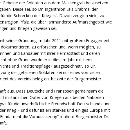
 die Gebeine der Soldaten aus dem Massengrab beizusetzen
eben. Diese sei, so Dr. Ingenthron „als Grabmal der
ür die Schrecken des Krieges“. Davon zeugten viele, zu
Grenzregion Pfalz, die über Jahrhunderte Aufmarschgebiet wie
ungen und Kriegen gewesen sei.
seit seiner Gründung im Jahr 2011 mit großem Engagement
zu dokumentieren, zu erforschen und, wenn möglich, zu
uerinnen und Landauer mit ihrer Heimatstadt und deren
icht ohne Grund wurde er in diesem Jahr mit dem
chte und Traditionspflege« ausgezeichnet“, so Dr.
etzung der gefallenen Soldaten sei nur eines von vielen
ment des Vereins belegten, betonte der Bürgermeister.
chaft aus. Dass Deutsche und Franzosen gemeinsam die
 und militärischen Opfer von Kriegen aus beiden Nationen
ignal für die unverbrüchliche Freundschaft Deutschlands und
der Krieg – und dafür ist ein starkes und einiges Europa mit
 Fundament die Voraussetzung“ mahnte Bürgermeister Dr.
nft.