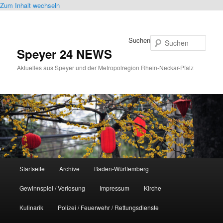
Zum Inhalt wechseln
Suchen
Speyer 24 NEWS
Aktuelles aus Speyer und der Metropolregion Rhein-Neckar-Pfalz
Hauptmenü
Startseite
Archive
Baden-Württemberg
Gewinnspiel / Verlosung
Impressum
Kirche
Kulinarik
Polizei / Feuerwehr / Rettungsdienste