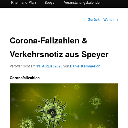
Rheinland-Pfalz
Speyer
Veranstaltungskalender
Beitrags-
←
Zurück
Weiter
→
Navigation
Corona-Fallzahlen &
Verkehrsnotiz aus Speyer
Veröffentlicht am
13. August 2020
von
Daniel Kemmerich
Coronafallzahlen