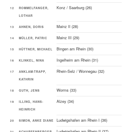
Konz / Saarburg (26)
12
ROMMELFANGER,
LOTHAR
Mainz II (28)
13
AHNEN, DORIS
Mainz III (29)
14
MÜLLER, PATRIC
Bingen am Rhein (30)
15
HÜTTNER, MICHAEL
Ingelheim am Rhein (31)
16
KLINKEL, NINA
Rhein-Selz / Wonnegau (32)
17
ANKLAM-TRAPP,
KATHRIN
Worms (33)
18
GUTH, JENS
Alzey (34)
19
ILLING, HANS-
HEINRICH
Ludwigshafen am Rhein I (36)
20
SIMON, ANKE DIANE
Ludwigshafen am Rhein II (37)
21
SCHARFENBERGER,