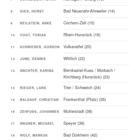
Bad Neuenahr-Ahrweiler (14)
8
GIES, HORST
Cochem-Zell (15)
9
BEILSTEIN, ANKE
Rhein-Hunsrück (16)
10
VOGT, TOBIAS
Vulkaneifel (20)
11
SCHNIEDER, GORDON
Wittlich (22)
12
JUNK, DENNIS
Bernkastel-Kues / Morbach /
13
WÄCHTER, KARINA
Kirchberg (Hunsrück) (23)
Trier / Schweich (24)
14
RIEGER, LARS
Frankenthal (Pfalz) (35)
15
BALDAUF, CHRISTIAN
Mutterstadt (38)
16
ZEHFUSS, JOHANNES
Speyer (39)
17
WAGNER, MICHAEL
Bad Dürkheim (42)
18
WOLF, MARKUS