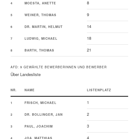
8
4
MOESTA, ANETTE
9
5
WEINER, THOMAS
14
6
DR. MARTIN, HELMUT
18
7
LUDWIG, MICHAEL
21
8
BARTH, THOMAS
AFD: 9 GEWÄHLTE BEWERBERINNEN UND BEWERBER
Über Landesliste
NR.
NAME
LISTENPLATZ
1
1
FRISCH, MICHAEL
2
2
DR. BOLLINGER, JAN
3
3
PAUL, JOACHIM
4
4
JOA, MATTHIAS