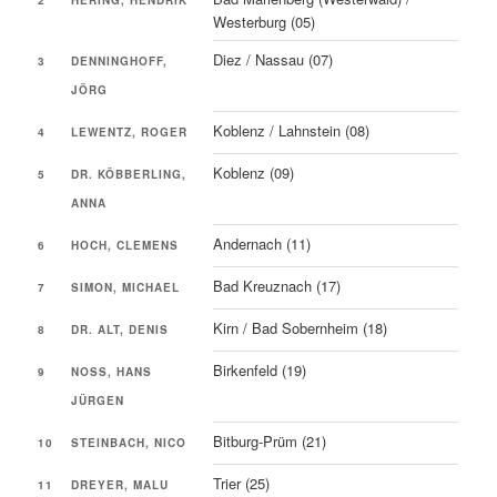
2
HERING, HENDRIK
Westerburg (05)
Diez / Nassau (07)
3
DENNINGHOFF,
JÖRG
Koblenz / Lahnstein (08)
4
LEWENTZ, ROGER
Koblenz (09)
5
DR. KÖBBERLING,
ANNA
Andernach (11)
6
HOCH, CLEMENS
Bad Kreuznach (17)
7
SIMON, MICHAEL
Kirn / Bad Sobernheim (18)
8
DR. ALT, DENIS
Birkenfeld (19)
9
NOSS, HANS
JÜRGEN
Bitburg-Prüm (21)
10
STEINBACH, NICO
Trier (25)
11
DREYER, MALU