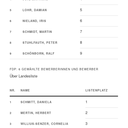
5
5
LOHR, DAMIAN
6
6
NIELAND, IRIS
7
7
SCHMIDT, MARTIN
8
8
STUHLFAUTH, PETER
9
9
SCHÖNBORN, RALF
FDP: 6 GEWÄHLTE BEWERBERINNEN UND BEWERBER
Über Landesliste
NR.
NAME
LISTENPLATZ
1
1
SCHMITT, DANIELA
2
2
MERTIN, HERBERT
3
3
WILLIUS-SENZER, CORNELIA