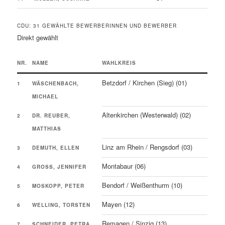
CDU: 31 GEWÄHLTE BEWERBERINNEN UND BEWERBER
Direkt gewählt
NR.
NAME
WAHLKREIS
Betzdorf / Kirchen (Sieg) (01)
1
WÄSCHENBACH,
MICHAEL
Altenkirchen (Westerwald) (02)
2
DR. REUBER,
MATTHIAS
Linz am Rhein / Rengsdorf (03)
3
DEMUTH, ELLEN
Montabaur (06)
4
GROSS, JENNIFER
Bendorf / Weißenthurm (10)
5
MOSKOPP, PETER
Mayen (12)
6
WELLING, TORSTEN
Remagen / Sinzig (13)
7
SCHNEIDER, PETRA