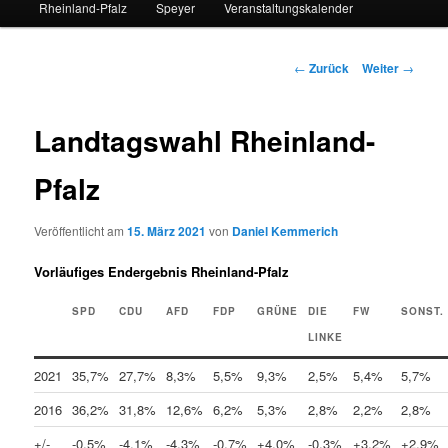
Rheinland-Pfalz
Speyer
Veranstaltungskalender
Beitrags-
←
Zurück
Weiter
→
Navigation
Landtagswahl Rheinland-
Pfalz
Veröffentlicht am
15. März 2021
von
Daniel Kemmerich
Vorläufiges Endergebnis Rheinland-Pfalz
SPD
CDU
AFD
FDP
GRÜNE
DIE
FW
SONST.
LINKE
2021
35,7%
27,7%
8,3%
5,5%
9,3%
2,5%
5,4%
5,7%
2016
36,2%
31,8%
12,6%
6,2%
5,3%
2,8%
2,2%
2,8%
+/-
-0,5%
-4,1%
-4,3%
-0,7%
+4,0%
-0,3%
+3,2%
+2,9%