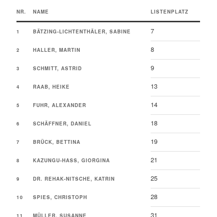
NR.
NAME
LISTENPLATZ
7
1
BÄTZING-LICHTENTHÄLER, SABINE
8
2
HALLER, MARTIN
9
3
SCHMITT, ASTRID
13
4
RAAB, HEIKE
14
5
FUHR, ALEXANDER
18
6
SCHÄFFNER, DANIEL
19
7
BRÜCK, BETTINA
21
8
KAZUNGU-HASS, GIORGINA
25
9
DR. REHAK-NITSCHE, KATRIN
28
10
SPIES, CHRISTOPH
31
11
MÜLLER, SUSANNE