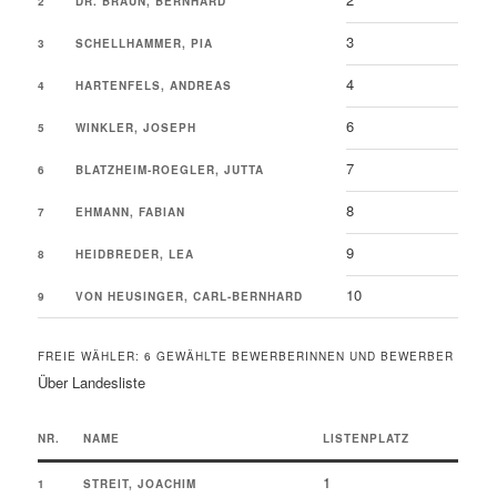
2
DR. BRAUN, BERNHARD
3
3
SCHELLHAMMER, PIA
4
4
HARTENFELS, ANDREAS
6
5
WINKLER, JOSEPH
7
6
BLATZHEIM-ROEGLER, JUTTA
8
7
EHMANN, FABIAN
9
8
HEIDBREDER, LEA
10
9
VON HEUSINGER, CARL-BERNHARD
FREIE WÄHLER: 6 GEWÄHLTE BEWERBERINNEN UND BEWERBER
Über Landesliste
NR.
NAME
LISTENPLATZ
1
1
STREIT, JOACHIM