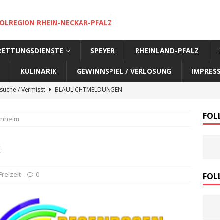
OLREGION RHEIN-NECKAR-PFALZ
 RETTUNGSDIENSTE
SPEYER
RHEINLAND-PFALZ
KULINARIK
GEWINNSPIEL / VERLOSUNG
IMPRES
suche / Vermisst
BLAULICHTMELDUNGEN
suche / Vermisst
BLAULICHTMELDUNGEN
FOL
nnheim
suche / Vermisst
SPEYER AKTUELL
suche / Vermisst
BLAULICHTMELDUNGEN
m
nensuche / Vermisst
BLAULICHTMELDUNGEN
nensuche / Vermisst
BLAULICHTMELDUNGEN
Freizeit
0
FOL
e Warnmeldung der Polizei
BLAULICHTMELDUNGEN
sonensuche / Öffentlichkeitsfahndung
BLAULICHTMELDUNGEN