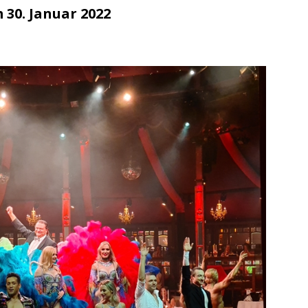
/ Konsumcannabisgesetz (KCanG)
BLAULICHTMELDUNGEN
m 30. Januar 2022
suche / Vermisst
BLAULICHTMELDUNGEN