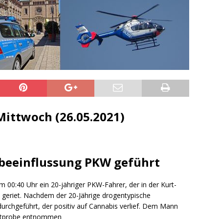
sonensuche / Öffentlichkeitsfahndung
BLAULICHTMELDUNGEN
sonensuche / Vermisste Person
BLAULICHTMELDUNGEN
ldung Polizei
BLAULICHTMELDUNGEN
tlichkeitsfahndung
BLAULICHTMELDUNGEN
elt – Militärischer Übungsplatz Dudenhofen / Speyer
UMWELT
bogen spendet 10.000.- € an „Kinder unterm Regenbogen“
ittwoch (26.05.2021)
/ Blitzer / Geschwindigkeitsmessung für die KW 19 (05.05. –
GKEITSKONTROLLE
nbeeinflussung PKW geführt
uipe gewinnt vor der Schweiz den Longines EEF Nations Cup im
 00:40 Uhr ein 20-jähriger PKW-Fahrer, der in der Kurt-
-WÜRTTEMBERG
 geriet. Nachdem der 20-Jährige drogentypische
eum Speyer / Brazzeltag
SPEYER
 durchgeführt, der positiv auf Cannabis verlief. Dem Mann
Blutprobe entnommen