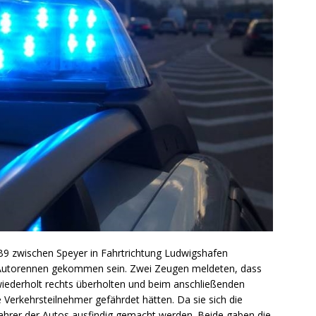
B9 zwischen Speyer in Fahrtrichtung Ludwigshafen
 Autorennen gekommen sein. Zwei Zeugen meldeten, dass
wiederholt rechts überholten und beim anschließenden
e Verkehrsteilnehmer gefährdet hätten. Da sie sich die
ahrer der Autos ausfindig gemacht werden. Beide gaben die