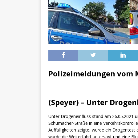
[ 16. Dezember 2023 ]
Per
[ 11. November 2023 ]
Per
[ 31. Oktober 2023 ]
Eilme
[ 19. Oktober 2023 ]
Öffen
[ 15. April 2023 ]
Natur/Umw
& NATUR
[ 7. Mai 2025 ]
Radio Regen
Polizeimeldungen vom M
BADEN-WÜRTTEMBERG
[ 6. Mai 2025 ]
Radarfallen 
11.05.2025)
GESCHWINDI
(Speyer) – Unter Droge
[ 5. Mai 2025 ]
Deutsche Eq
Unter Drogeneinfluss stand am 26.05.2021 um
MVV-Reitstadion
BADEN
Schumacher-Straße in eine Verkehrskontrolle
[ 4. Mai 2025 ]
Technik Mus
Auffälligkeiten zeigte, wurde ein Drogentest
wurde die Weiterfahrt untersagt und eine 