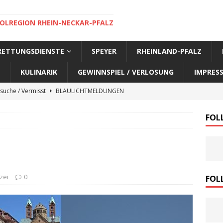
OLREGION RHEIN-NECKAR-PFALZ
 RETTUNGSDIENSTE
SPEYER
RHEINLAND-PFALZ
KULINARIK
GEWINNSPIEL / VERLOSUNG
IMPRES
suche / Vermisst
BLAULICHTMELDUNGEN
suche / Vermisst
BLAULICHTMELDUNGEN
FOL
suche / Vermisst
BLAULICHTMELDUNGEN
suche / Vermisst
SPEYER AKTUELL
suche / Vermisst
BLAULICHTMELDUNGEN
nensuche / Vermisst
BLAULICHTMELDUNGEN
zei
0
FOL
nensuche / Vermisst
BLAULICHTMELDUNGEN
e Warnmeldung der Polizei
BLAULICHTMELDUNGEN