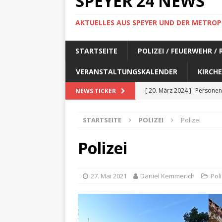
SPEYER 24 NEWS
AKTUELLES AUS SPEYER UND DER METROP
STARTSEITE
POLIZEI / FEUERWEHR /
VERANSTALTUNGSKALENDER
KIRCHE
[ 20. März 2024 ]
Personen
NEWS TICKER
[ 17. März 2024 ]
Personen
STARTSEITE
POLIZEI
Polizei
[ 17. März 2024 ]
Personen
[ 17. März 2024 ]
Personen
Polizei
[ 17. März 2024 ]
Personen
[ 29. Februar 2024 ]
Perso
27. Mai 2021
Daniel Kemmerich
Poli
[ 29. Februar 2024 ]
Perso
[ 6. Februar 2024 ]
Aktuell