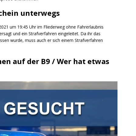
ng / Speyer
SPEYER
schein unterwegs
/ Konsumcannabisgesetz (KCanG)
BLAULICHTMELDUNGEN
.2021 um 19:45 Uhr im Fliederweg ohne Fahrerlaubnis
rsagt und ein Strafverfahren eingeleitet. Da ihr das
assen wurde, muss auch er sich einem Strafverfahren
nen auf der B9 / Wer hat etwas