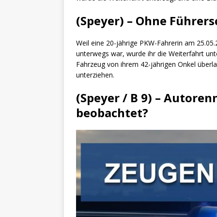
[ 4. Mai 2025 ]
Veranstaltu
(Speyer) – Ohne Führer
[ 29. März 2024 ]
Polizei 
Weil eine 20-jährige PKW-Fahrerin am 25.05
unterwegs war, wurde ihr die Weiterfahrt unte
Fahrzeug von ihrem 42-jährigen Onkel überl
unterziehen.
(Speyer / B 9) – Autoren
beobachtet?