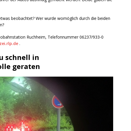
etwas beobachtet? Wer wurde womöglich durch die beiden
n?
iautobahnstation Ruchheim, Telefonnummer 06237/933-0
ei.rlp.de
.
u schnell in
lle geraten