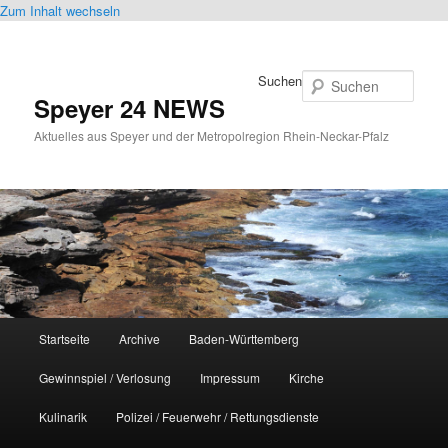
Zum Inhalt wechseln
Suchen
Speyer 24 NEWS
Aktuelles aus Speyer und der Metropolregion Rhein-Neckar-Pfalz
Hauptmenü
Startseite
Archive
Baden-Württemberg
Gewinnspiel / Verlosung
Impressum
Kirche
Kulinarik
Polizei / Feuerwehr / Rettungsdienste