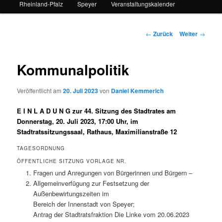
Rheinland-Pfalz
Speyer
Veranstaltungskalender
Beitrags-
←
Zurück
Weiter
→
Navigation
Kommunalpolitik
Veröffentlicht am
20. Juli 2023
von
Daniel Kemmerich
E I N L A D U N G zur 44. Sitzung des Stadtrates am
Donnerstag, 20. Juli 2023, 17:00 Uhr, im
Stadtratssitzungssaal, Rathaus, Maximilianstraße 12
TAGESORDNUNG
ÖFFENTLICHE SITZUNG VORLAGE NR.
Fragen und Anregungen von Bürgerinnen und Bürgern –
Allgemeinverfügung zur Festsetzung der
Außenbewirtungszeiten im
Bereich der Innenstadt von Speyer;
Antrag der Stadtratsfraktion Die Linke vom 20.06.2023