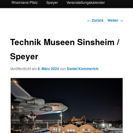
Rheinland-Pfalz
Speyer
Veranstaltungskalender
Beitrags-
←
Zurück
Weiter
→
Navigation
Technik Museen Sinsheim /
Speyer
Veröffentlicht am
8. März 2024
von
Daniel Kemmerich