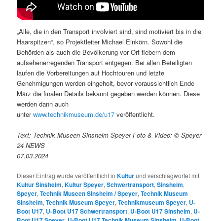
„Alle, die in den Transport involviert sind, sind motiviert bis in die
Haarspitzen“, so Projektleiter Michael Einkörn. Sowohl die
Behörden als auch die Bevölkerung vor Ort fiebern dem
aufsehenerregenden Transport entgegen. Bei allen Beteiligten
laufen die Vorbereitungen auf Hochtouren und letzte
Genehmigungen werden eingeholt, bevor voraussichtlich Ende
März die finalen Details bekannt gegeben werden können. Diese
werden dann auch
unter
www.technikmuseum.de/u17
veröffentlicht.
Text: Technik Museen Sinsheim Speyer Foto & Video: © Speyer
24 NEWS
07.03.2024
Dieser Eintrag wurde veröffentlicht in
Kultur
und verschlagwortet mit
Kultur Sinsheim
,
Kultur Speyer
,
Schwertransport
,
Sinsheim
,
Speyer
,
Technik Museen Sinsheim / Speyer
,
Technik Museum
Sinsheim
,
Technik Museum Speyer
,
Technikmuseum Speyer
,
U-
Boot U17
,
U-Boot U17 Schwertransport
,
U-Boot U17 Sinsheim
,
U-
Boot U17 Speyer
,
U-Boot U17 Technik Museum Sinsheim
,
U-Boot