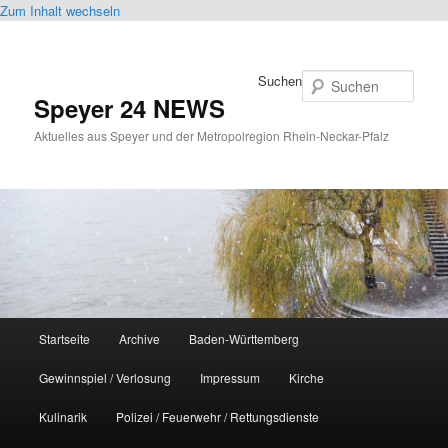
Zum Inhalt wechseln
Suchen
Speyer 24 NEWS
Aktuelles aus Speyer und der Metropolregion Rhein-Neckar-Pfalz
Hauptmenü
Startseite
Archive
Baden-Württemberg
Gewinnspiel / Verlosung
Impressum
Kirche
Kulinarik
Polizei / Feuerwehr / Rettungsdienste