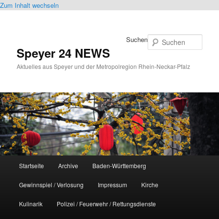
Zum Inhalt wechseln
Suchen
Speyer 24 NEWS
Aktuelles aus Speyer und der Metropolregion Rhein-Neckar-Pfalz
Hauptmenü
Startseite
Archive
Baden-Württemberg
Gewinnspiel / Verlosung
Impressum
Kirche
Kulinarik
Polizei / Feuerwehr / Rettungsdienste