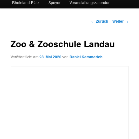
Rheinland-Pfalz
Speyer
Veranstaltungskalender
Beitrags-
←
Zurück
Weiter
→
Navigation
Zoo & Zooschule Landau
Veröffentlicht am
28. Mai 2020
von
Daniel Kemmerich