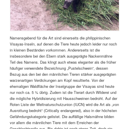
Namensgebend für die Art sind einerseits die philippinischen
Visayas-Inseln, auf denen die Tiere heute jedoch leider nur noch
in kleinen Beständen vorkommen. Andererseits ist die
insbesondere bei den Ebern stark ausgeprägte Nackenmähne
Teil des Namens. Das klingt auch etwas eleganter als die früher
häufiger verwendete Bezeichnung „Pustelschwein“, dessen
Bezug aus den bei den männlichen Tieren stärker ausgeprägten
warzenartigen Verdickungen am Kopf resultierte. Von der
ehemaligen Waldfläche der Inselgruppe der Visayas sind heute
nur noch ca. 5 % übrig. Zudem ist die Tierart durch Wilderei und
die mögliche Hybridisierung mit Hausschweinen bedroht. Auf der
Roten Liste der Weltnaturschutzunion (IUCN) wird die Art als „von
Ausrottung bedroht“ (Critically endangered), also in der höchsten
Gefährdungskategorie gelistet. Die auffällige Halsmähne bilden
vor allem die männlichen Tiere mit dem Erreichen der
Geschlechtsreife aus. Bis dahin ist noch etwas Zeit, doch ein