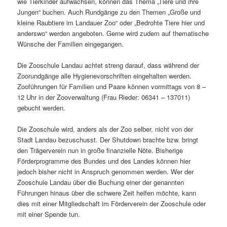
wie Tierkinder aufwachsen, können das Thema „Tiere und ihre
Jungen“ buchen. Auch Rundgänge zu den Themen „Große und
kleine Raubtiere im Landauer Zoo“ oder „Be­drohte Tiere hier und
anderswo“ werden angeboten. Gerne wird zudem auf themati­sche
Wünsche der Familien eingegangen.
Die Zooschule Landau achtet streng darauf, dass während der
Zoorundgänge alle Hygi­enevorschriften eingehalten werden.
Zooführungen für Familien und Paare können vormittags von 8 –
12 Uhr in der Zooverwaltung (Frau Rieder: 06341 – 137011)
gebucht werden.
Die Zooschule wird, anders als der Zoo selber, nicht von der
Stadt Landau bezuschusst. Der Shutdown brachte bzw. bringt
den Trägerverein nun in große finanzielle Nöte. Bis­herige
Förderprogramme des Bundes und des Landes können hier
jedoch bisher nicht in Anspruch genommen werden. Wer der
Zooschule Landau über die Buchung einer der genannten
Führungen hinaus über die schwere Zeit helfen möchte, kann
dies mit einer Mitgliedschaft im Förderverein der Zooschule oder
mit einer Spende tun.