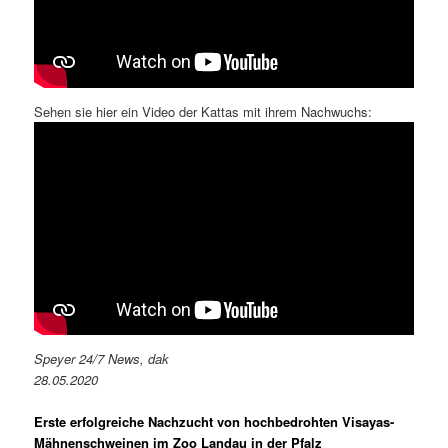
Sehen sie hier ein Video der Kattas mit ihrem Nachwuchs:
Speyer 24/7 News, dak
28.05.2020
Erste erfolgreiche Nachzucht von hochbedrohten Visayas-
Mähnenschweinen im Zoo Landau in der Pfalz