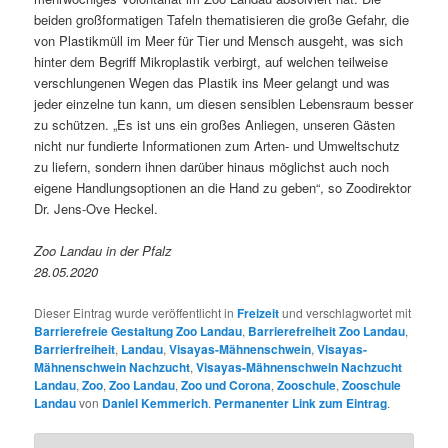
beiden großformatigen Tafeln thematisieren die große Gefahr, die
von Plastikmüll im Meer für Tier und Mensch ausgeht, was sich
hinter dem Begriff Mikroplastik verbirgt, auf welchen teilweise
verschlungenen Wegen das Plastik ins Meer gelangt und was
jeder einzelne tun kann, um diesen sensiblen Lebensraum besser
zu schützen. „Es ist uns ein großes Anliegen, unseren Gästen
nicht nur fundierte Informationen zum Arten- und Umweltschutz
zu liefern, sondern ihnen darüber hinaus möglichst auch noch
eigene Handlungsoptionen an die Hand zu geben“, so Zoodirektor
Dr. Jens-Ove Heckel.
Zoo Landau in der Pfalz
28.05.2020
Dieser Eintrag wurde veröffentlicht in
Freizeit
und verschlagwortet mit
Barrierefreie Gestaltung Zoo Landau
,
Barrierefreiheit Zoo Landau
,
Barrierfreiheit
,
Landau
,
Visayas-Mähnenschwein
,
Visayas-
Mähnenschwein Nachzucht
,
Visayas-Mähnenschwein Nachzucht
Landau
,
Zoo
,
Zoo Landau
,
Zoo und Corona
,
Zooschule
,
Zooschule
Landau
von
Daniel Kemmerich
.
Permanenter Link zum Eintrag
.