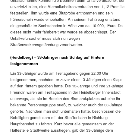
Unfallaufnahme konnten die Beamten beim Unfallverursacher, der
unverletzt blieb, eine Atemalkoholkonzentration von 1,12 Promille
feststellen. Ihm wurde eine Blutprobe entnommen und sein
Führerschein wurde einbehalten. An seinem Fahrzeug entstand
ein geschätzter Sachschaden in Höhe von ca. 10 000,- Euro. Da
dieses nicht mehr fahrbereit war wurde es abgeschleppt. Der
Unfallverursacher muss sich nun wegen
Straßenverkehrsgefährdung verantworten.
(Heidelberg) – 33-Jähriger nach Schlag auf Hintern
festgenommen
Ein 33-Jähriger wurde am Freitagabend gegen 22:00 Uhr
festgenommen, nachdem er zuvor einer 13-Jährigen einen Klaps
auf den Hintern gegeben hatte. Die 13-Jährige und ihre 21-jährige
Freundin waren am Freitagabend in der Heidelberger Innenstadt
unterwegs, als sie im Bereich des Bismarckplatzes auf eine ihr
bekannte Personengruppe stieß, zu welcher auch der 33-Jährige
gehörte. Nachdem man sich unterhalten hatte, beschlossen die
Beteiligten gemeinsam mit der Straßenbahn in Richtung
Hauptbahnhof zu fahren. Kurz bevor alle gemeinsam an der
Haltestelle Stadtwerke ausstiegen, gab der 33-Jährige dem