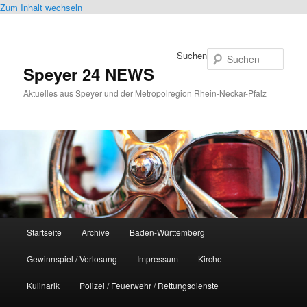
Zum Inhalt wechseln
Suchen
Speyer 24 NEWS
Aktuelles aus Speyer und der Metropolregion Rhein-Neckar-Pfalz
Hauptmenü
Startseite
Archive
Baden-Württemberg
Gewinnspiel / Verlosung
Impressum
Kirche
Kulinarik
Polizei / Feuerwehr / Rettungsdienste