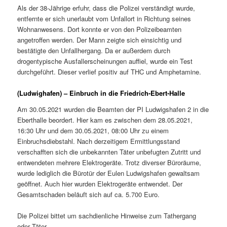
Als der 38-Jährige erfuhr, dass die Polizei verständigt wurde,
entfernte er sich unerlaubt vom Unfallort in Richtung seines
Wohnanwesens. Dort konnte er von den Polizeibeamten
angetroffen werden. Der Mann zeigte sich einsichtig und
bestätigte den Unfallhergang. Da er außerdem durch
drogentypische Ausfallerscheinungen auffiel, wurde ein Test
durchgeführt. Dieser verlief positiv auf THC und Amphetamine.
(Ludwighafen) – Einbruch in die Friedrich-Ebert-Halle
Am 30.05.2021 wurden die Beamten der PI Ludwigshafen 2 in die
Eberthalle beordert. Hier kam es zwischen dem 28.05.2021,
16:30 Uhr und dem 30.05.2021, 08:00 Uhr zu einem
Einbruchsdiebstahl. Nach derzeitigem Ermittlungsstand
verschafften sich die unbekannten Täter unbefugten Zutritt und
entwendeten mehrere Elektrogeräte. Trotz diverser Büroräume,
wurde lediglich die Bürotür der Eulen Ludwigshafen gewaltsam
geöffnet. Auch hier wurden Elektrogeräte entwendet. Der
Gesamtschaden beläuft sich auf ca. 5.700 Euro.
Die Polizei bittet um sachdienliche Hinweise zum Tathergang
oder Täter.