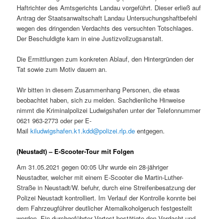
Haftrichter des Amtsgerichts Landau vorgeführt. Dieser erließ auf
Antrag der Staatsanwaltschaft Landau Untersuchungshaftbefehl
wegen des dringenden Verdachts des versuchten Totschlages.
Der Beschuldigte kam in eine Justizvollzugsanstalt.
Die Ermittlungen zum konkreten Ablauf, den Hintergründen der
Tat sowie zum Motiv dauern an.
Wir bitten in diesem Zusammenhang Personen, die etwas
beobachtet haben, sich zu melden. Sachdienliche Hinweise
nimmt die Kriminalpolizei Ludwigshafen unter der Telefonnummer
0621 963-2773 oder per E-
Mail
kiludwigshafen.k1.kdd@polizei.rlp.de
entgegen.
(Neustadt) – E-Scooter-Tour mit Folgen
Am 31.05.2021 gegen 00:05 Uhr wurde ein 28-jähriger
Neustadter, welcher mit einem E-Scooter die Martin-Luther-
Straße in Neustadt/W. befuhr, durch eine Streifenbesatzung der
Polizei Neustadt kontrolliert. Im Verlauf der Kontrolle konnte bei
dem Fahrzeugführer deutlicher Atemalkoholgeruch festgestellt
werden. Ein durchgeführter Vortest bestätigte den Verdacht und