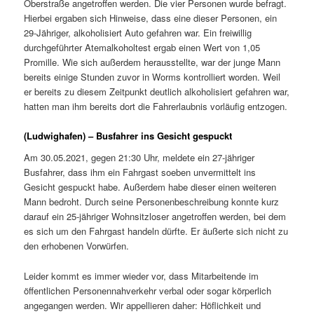
Oberstraße angetroffen werden. Die vier Personen wurde befragt.
Hierbei ergaben sich Hinweise, dass eine dieser Personen, ein
29-Jähriger, alkoholisiert Auto gefahren war. Ein freiwillig
durchgeführter Atemalkoholtest ergab einen Wert von 1,05
Promille. Wie sich außerdem herausstellte, war der junge Mann
bereits einige Stunden zuvor in Worms kontrolliert worden. Weil
er bereits zu diesem Zeitpunkt deutlich alkoholisiert gefahren war,
hatten man ihm bereits dort die Fahrerlaubnis vorläufig entzogen.
(Ludwighafen) – Busfahrer ins Gesicht gespuckt
Am 30.05.2021, gegen 21:30 Uhr, meldete ein 27-jähriger
Busfahrer, dass ihm ein Fahrgast soeben unvermittelt ins
Gesicht gespuckt habe. Außerdem habe dieser einen weiteren
Mann bedroht. Durch seine Personenbeschreibung konnte kurz
darauf ein 25-jähriger Wohnsitzloser angetroffen werden, bei dem
es sich um den Fahrgast handeln dürfte. Er äußerte sich nicht zu
den erhobenen Vorwürfen.
Leider kommt es immer wieder vor, dass Mitarbeitende im
öffentlichen Personennahverkehr verbal oder sogar körperlich
angegangen werden. Wir appellieren daher: Höflichkeit und