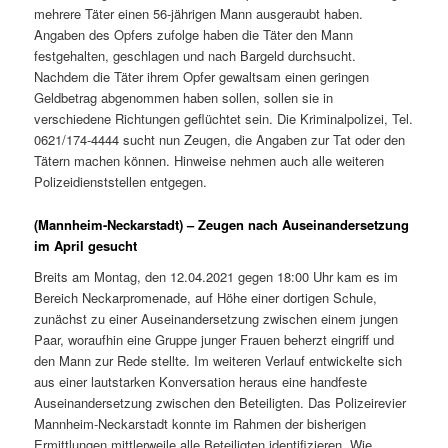
mehrere Täter einen 56-jährigen Mann ausgeraubt haben.
Angaben des Opfers zufolge haben die Täter den Mann
festgehalten, geschlagen und nach Bargeld durchsucht.
Nachdem die Täter ihrem Opfer gewaltsam einen geringen
Geldbetrag abgenommen haben sollen, sollen sie in
verschiedene Richtungen geflüchtet sein. Die Kriminalpolizei, Tel.
0621/174-4444 sucht nun Zeugen, die Angaben zur Tat oder den
Tätern machen können. Hinweise nehmen auch alle weiteren
Polizeidienststellen entgegen.
(Mannheim-Neckarstadt) – Zeugen nach Auseinandersetzung
im April gesucht
Breits am Montag, den 12.04.2021 gegen 18:00 Uhr kam es im
Bereich Neckarpromenade, auf Höhe einer dortigen Schule,
zunächst zu einer Auseinandersetzung zwischen einem jungen
Paar, woraufhin eine Gruppe junger Frauen beherzt eingriff und
den Mann zur Rede stellte. Im weiteren Verlauf entwickelte sich
aus einer lautstarken Konversation heraus eine handfeste
Auseinandersetzung zwischen den Beteiligten. Das Polizeirevier
Mannheim-Neckarstadt konnte im Rahmen der bisherigen
Ermittlungen mittlerweile alle Beteiligten identifizieren. Wie