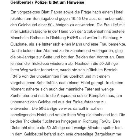
Geldbeutel / Polizei bittet um Hinweise
Ein vorgezeigtes Blatt Papier sowie die Frage nach einem Hotel
reichten am Sonntagabend gegen 19:45 Uhr aus, um unbemerkt
den Geldbeutel einer 50-Jährigen zu entwenden. Die Frau lief mit
ihrer Einkaufstasche in der Hand von der Straßenbahnhaltestelle
Mannheim-Rathaus in Richtung E4/E5 und weiter in Richtung H-
Quadrate, als sie hinter sich einen Mann und eine Frau bemerkte.
Da die beiden den Abstand zu ihr zunehmend verringerten, ging
die 50-Jährige zur Seite und bot den Beiden den Vortritt an. Dies
lehnten die Trickdiebe wiederum ab. Nachdem die 50-Jährige
ihren Weg weiter fortsetzte, wurde sie schließlich im Bereich
F3/F5 von der unbekannten Frau überholt und mit einem
vorgehaltenen Schriftstück nach einem Hotel gefragt. In diesem
Moment näherte sich auch der männliche Täter auf wenige
Zentimeter und nutzte die Ansprache seiner Komplizin aus, um
unbemerkt den Geldbeutel aus der Einkaufstasche zu
entwenden. Die 50-Jährige verwies daraufhin auf ein
naheliegendes Hotel und setzte ihren Weg nichtsahnend fort. Die
beiden Trickdiebe flüchteten hingegen in Richtung F5/G5. Den
Diebstahl stellte die 50-Jährige erst wenige Minuten später fest.
In dem Geldbeutel befand sich eine dreistellige Bargeldsumme