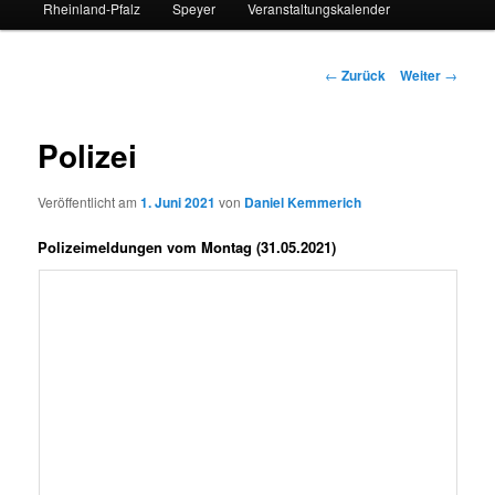
Rheinland-Pfalz
Speyer
Veranstaltungskalender
Beitrags-
←
Zurück
Weiter
→
Navigation
Polizei
Veröffentlicht am
1. Juni 2021
von
Daniel Kemmerich
Polizeimeldungen vom Montag (31.05.2021)