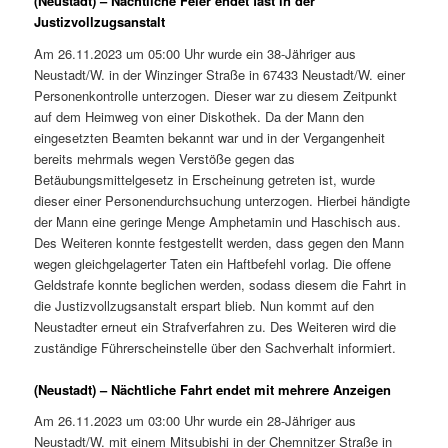
(Neustadt) – Nächtliche Feier endet fast in der
Justizvollzugsanstalt
Am 26.11.2023 um 05:00 Uhr wurde ein 38-Jähriger aus
Neustadt/W. in der Winzinger Straße in 67433 Neustadt/W. einer
Personenkontrolle unterzogen. Dieser war zu diesem Zeitpunkt
auf dem Heimweg von einer Diskothek. Da der Mann den
eingesetzten Beamten bekannt war und in der Vergangenheit
bereits mehrmals wegen Verstöße gegen das
Betäubungsmittelgesetz in Erscheinung getreten ist, wurde
dieser einer Personendurchsuchung unterzogen. Hierbei händigte
der Mann eine geringe Menge Amphetamin und Haschisch aus.
Des Weiteren konnte festgestellt werden, dass gegen den Mann
wegen gleichgelagerter Taten ein Haftbefehl vorlag. Die offene
Geldstrafe konnte beglichen werden, sodass diesem die Fahrt in
die Justizvollzugsanstalt erspart blieb. Nun kommt auf den
Neustadter erneut ein Strafverfahren zu. Des Weiteren wird die
zuständige Führerscheinstelle über den Sachverhalt informiert.
(Neustadt) – Nächtliche Fahrt endet mit mehrere Anzeigen
Am 26.11.2023 um 03:00 Uhr wurde ein 28-Jähriger aus
Neustadt/W. mit einem Mitsubishi in der Chemnitzer Straße in