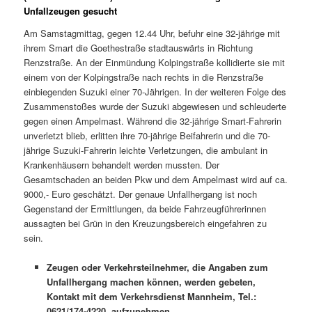
Unfallzeugen gesucht
Am Samstagmittag, gegen 12.44 Uhr, befuhr eine 32-jährige mit
ihrem Smart die Goethestraße stadtauswärts in Richtung
Renzstraße. An der Einmündung Kolpingstraße kollidierte sie mit
einem von der Kolpingstraße nach rechts in die Renzstraße
einbiegenden Suzuki einer 70-Jährigen. In der weiteren Folge des
Zusammenstoßes wurde der Suzuki abgewiesen und schleuderte
gegen einen Ampelmast. Während die 32-jährige Smart-Fahrerin
unverletzt blieb, erlitten ihre 70-jährige Beifahrerin und die 70-
jährige Suzuki-Fahrerin leichte Verletzungen, die ambulant in
Krankenhäusern behandelt werden mussten. Der
Gesamtschaden an beiden Pkw und dem Ampelmast wird auf ca.
9000,- Euro geschätzt. Der genaue Unfallhergang ist noch
Gegenstand der Ermittlungen, da beide Fahrzeugführerinnen
aussagten bei Grün in den Kreuzungsbereich eingefahren zu
sein.
Zeugen oder Verkehrsteilnehmer, die Angaben zum
Unfallhergang machen können, werden gebeten,
Kontakt mit dem Verkehrsdienst Mannheim, Tel.:
0621/174-4220, aufzunehmen.