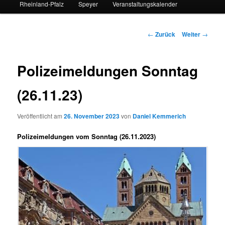
Rheinland-Pfalz
Speyer
Veranstaltungskalender
Beitrags-
←
Zurück
Weiter
→
Navigation
Polizeimeldungen Sonntag
(26.11.23)
Veröffentlicht am
26. November 2023
von
Daniel Kemmerich
Polizeimeldungen vom Sonntag (26.11.2023)