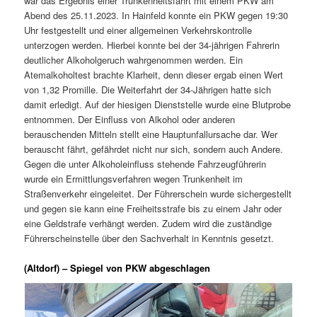
war das Ergebnis einer Trunkenheitsfahrt mit einem PKW am
Abend des 25.11.2023. In Hainfeld konnte ein PKW gegen 19:30
Uhr festgestellt und einer allgemeinen Verkehrskontrolle
unterzogen werden. Hierbei konnte bei der 34-jährigen Fahrerin
deutlicher Alkoholgeruch wahrgenommen werden. Ein
Atemalkoholtest brachte Klarheit, denn dieser ergab einen Wert
von 1,32 Promille. Die Weiterfahrt der 34-Jährigen hatte sich
damit erledigt. Auf der hiesigen Dienststelle wurde eine Blutprobe
entnommen. Der Einfluss von Alkohol oder anderen
berauschenden Mitteln stellt eine Hauptunfallursache dar. Wer
berauscht fährt, gefährdet nicht nur sich, sondern auch Andere.
Gegen die unter Alkoholeinfluss stehende Fahrzeugführerin
wurde ein Ermittlungsverfahren wegen Trunkenheit im
Straßenverkehr eingeleitet. Der Führerschein wurde sichergestellt
und gegen sie kann eine Freiheitsstrafe bis zu einem Jahr oder
eine Geldstrafe verhängt werden. Zudem wird die zuständige
Führerscheinstelle über den Sachverhalt in Kenntnis gesetzt.
(Altdorf) – Spiegel von PKW abgeschlagen