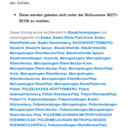
des Vorfalls.
Diese werden gebeten sich unter der Rufnummer 06271-
92100 zu melden.
Dieser Eintrag wurde veröffentlicht in
Blaulichtmeldungen
und
verschlagwortet mit
Baden
,
Baden Rhein-Pfalz-Kreis
,
Baden
RheinPfalzKreis
,
Baden-Württemberg
,
BADENWÜRTTEMBERG
,
Blaulicht
,
Blaulicht Speyer
,
Blaulichtfamilie
,
Blaulichtfamilie
Metropolregion RheinNeckarPfalz
,
Blaulichtfamilie Speyer
,
Blaulichtmeldungen
,
immerda
,
Metropolregion
,
Metropolregion
Rhein-Neckar
,
Metropolregion Rhein-Neckar-Kreis
,
Metropolregion Rhein-Neckar-Pfalz
,
Metropolregion Rhein-Pfalz-
Kreis
,
Metropolregion RheinNeckar
,
Metropolregion
RheinNeckarKreis
,
Metropolregion RheinNeckarPfalz
,
Metropolregion RheinPfalz
,
Metropolregion RheinPfalzKreis
,
Polizei
,
POLIZEI BADEN-WÜRTTEMBERG
,
Polizei
badenwürttemberg
,
Polizei Rheinland-Pfalz
,
Polizei RheinlandPfalz
,
Polizei110
,
Polizeimeldungen
,
Polizeimeldungen Baden-
Württemberg
,
Polizeimeldungen Metropolregion
,
Polizeimeldungen
Metropolregion Rhein-Neckar
,
Polizeimeldungen Metropolregion
Rhein-Neckar-Pfalz
,
POLIZEIMELDUNGEN METROPOLREGION
RHEINNECKAR
,
POLIZEIMELDUNGEN METROPOLREGION
RHEINNECKARPFALZ
,
Polizeimeldungen RheinNeckarPfalz
,