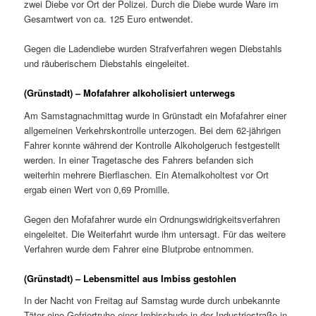
zwei Diebe vor Ort der Polizei. Durch die Diebe wurde Ware im
Gesamtwert von ca. 125 Euro entwendet.
Gegen die Ladendiebe wurden Strafverfahren wegen Diebstahls
und räuberischem Diebstahls eingeleitet.
(Grünstadt) – Mofafahrer alkoholisiert unterwegs
Am Samstagnachmittag wurde in Grünstadt ein Mofafahrer einer
allgemeinen Verkehrskontrolle unterzogen. Bei dem 62-jährigen
Fahrer konnte während der Kontrolle Alkoholgeruch festgestellt
werden. In einer Tragetasche des Fahrers befanden sich
weiterhin mehrere Bierflaschen. Ein Atemalkoholtest vor Ort
ergab einen Wert von 0,69 Promille.
Gegen den Mofafahrer wurde ein Ordnungswidrigkeitsverfahren
eingeleitet. Die Weiterfahrt wurde ihm untersagt. Für das weitere
Verfahren wurde dem Fahrer eine Blutprobe entnommen.
(Grünstadt) – Lebensmittel aus Imbiss gestohlen
In der Nacht von Freitag auf Samstag wurde durch unbekannte
Täter eine Gefriertruhe einer Imbissbude in der Industriestraße in