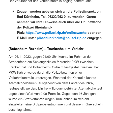
Der Verursacher des Verkehrsunfalls beging Fahrerflucht.
Zeugen werden gebeten sich an die Polizeiinspektion
Bad Dürkheim, Tel. 06322/963-0, zu wenden. Gerne
nehmen wir Ihre Hinweise auch über die Onlinewache
der Polizei Rheinland-
Pfalz
https://www.polizei.rlp.de/onlinewache
oder per
E-Mail unter
pibadduerkheim@polizei.rlp.de
entgegen.
(Bobenheim-Roxheim) – Trunkenheit im Verkehr
Am 26.11.2023, gegen 01:00 Uhr, konnte im Rahmen der
Streifenfahrt ein Schlangenlinien fahrender PKW zwischen
Frankenthal und Bobenheim-Roxheim festgestellt werden. Der
PKW-Fahrer wurde durch die Polizeibeamten einer
Verkehrskontrolle unterzogen. Während der Kontrolle konnte
Atemalkoholgeruch, ausgehend von dem Fahrer des PKW,
festgestellt werden. Ein freiwillig durchgeführter Atemalkoholtest
ergab einen Wert von 0,98 Promille. Gegen den 36-Jährigen
wurde ein Strafverfahren wegen Trunkenheit im Verkehr
eingeleitet, eine Blutprobe entnommen und dessen Führerschein
beschlagnahmt.