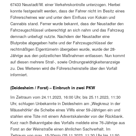
67433 Neustadt/W. einer Verkehrskontrolle unterzogen. Hierbei
konnte festgestellt werden, dass der Fahrer nicht im Besitz eines
Führerscheines war und unter dem Einfluss von Kokain und
Cannabis stand. Ferner wurde bekannt, dass der Neustadter den
Fahrzeugschlüssel unberechtigt an sich nahm und das Fahrzeug
demnach unbefugt nutzte. Nachdem der Neustadter eine
Blutprobe abgegeben hatte und der Fahrzeugschlüssel der
rechtmäßigen Eigentümerin übergeben wurde, wurde der 28-
Jährige aus den polizeilichen Maßnahmen entlassen. Nun kommt
auf diesen mehrere Straf-, sowie Ordnungswidrigkeitenanzeige
zu. Des Weiteren wird die Führerscheinstelle über den Vorfall
informiert.
(Deidesheim / Forst) – Einbruch in zwei PKW
Im Zeitraum vom 24.11.2023, 16:00 Uhr, bis 25.11.2023, 11:30
Uhr, schlugen Unbekannte in Deidesheim am „Wegkreuz in der
Mäusehöhle“ die Scheibe eines VWs einer 59-Jährigen ein und
stahlen eine Tüte mit einem Adventskalender von der Rückbank.
Kurz nach Bekanntgabe des Vorfalls meldete eine 76-Jährige aus
Forst an der Weinstraße einen ähnlichen Sachverhalt. Im
Zeitraum von max. 15-20min (25.11.2023, 11:30 Uhr bis 11:50