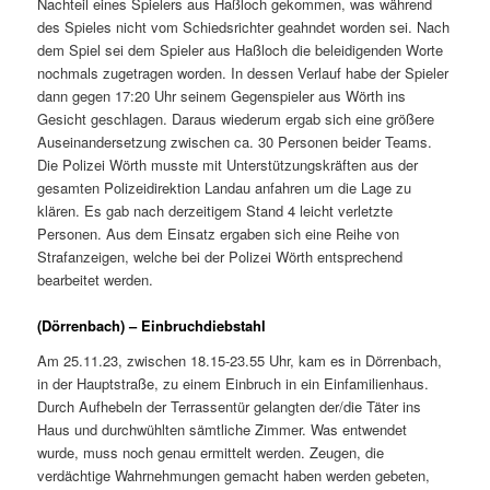
Nachteil eines Spielers aus Haßloch gekommen, was während
des Spieles nicht vom Schiedsrichter geahndet worden sei. Nach
dem Spiel sei dem Spieler aus Haßloch die beleidigenden Worte
nochmals zugetragen worden. In dessen Verlauf habe der Spieler
dann gegen 17:20 Uhr seinem Gegenspieler aus Wörth ins
Gesicht geschlagen. Daraus wiederum ergab sich eine größere
Auseinandersetzung zwischen ca. 30 Personen beider Teams.
Die Polizei Wörth musste mit Unterstützungskräften aus der
gesamten Polizeidirektion Landau anfahren um die Lage zu
klären. Es gab nach derzeitigem Stand 4 leicht verletzte
Personen. Aus dem Einsatz ergaben sich eine Reihe von
Strafanzeigen, welche bei der Polizei Wörth entsprechend
bearbeitet werden.
(Dörrenbach) – Einbruchdiebstahl
Am 25.11.23, zwischen 18.15-23.55 Uhr, kam es in Dörrenbach,
in der Hauptstraße, zu einem Einbruch in ein Einfamilienhaus.
Durch Aufhebeln der Terrassentür gelangten der/die Täter ins
Haus und durchwühlten sämtliche Zimmer. Was entwendet
wurde, muss noch genau ermittelt werden. Zeugen, die
verdächtige Wahrnehmungen gemacht haben werden gebeten,