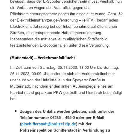
bewusst, dass der E-Scooter versichert sein muss, weshalb nun
ein Verfahren wegen des Verstoßes gegen das
Pflichtversicherungsgesetz gegen ihn eingeleitet wurde. Gem. §2
der Elektrokleinstfahrzeuge-Verordnung – (eKFV), bedarf jedes
Elektrokleinstfahrzeug bei der Inbetriebnahme auf öffentlichen
Straßen, eine entsprechende Haftpflichtversicherung.
Insbesondere die mittlerweile im alltäglichen Straßenbild
festzustellenden E-Scooter fallen unter diese Verordnung.
(Mutterstadt) – Verkehrsunfallflucht
Im Zeitraum von Samstag, 25.11.2023, 18:00 Uhr bis Sonntag,
26.11.2023, 00:09 Uhr, entfernte sich ein Verkehrsteilnehmer
unerlaubt von der Unfallstelle in der Speyerer Straße in
Mutterstadt, nachdem er den linken Außenspiegel eines am
Fahrbahnrand geparkten PKW gestreift und hierdurch beschädigt
hat.
Zeugen des Unfalls werden gebeten, sich unter der
Telefonnummer 06235 – 495-0 oder per E-Mail
(
pischifferstadt@polizei.rlp.de
) mit der
Polizeiinspektion Schifferstadt in Verbindung zu