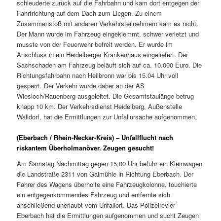
schleuderte zurück auf die Fahrbahn und kam dort entgegen der
Fahrtrichtung auf dem Dach zum Liegen. Zu einem
Zusammenstoß mit anderen Verkehrsteilnehmern kam es nicht.
Der Mann wurde im Fahrzeug eingeklemmt, schwer verletzt und
musste von der Feuerwehr befreit werden. Er wurde im
Anschluss in ein Heidelberger Krankenhaus eingeliefert. Der
Sachschaden am Fahrzeug beläuft sich auf ca. 10.000 Euro. Die
Richtungsfahrbahn nach Heilbronn war bis 15.04 Uhr voll
gesperrt. Der Verkehr wurde daher an der AS
Wiesloch/Rauenberg ausgeleitet. Die Gesamtstaulänge betrug
knapp 10 km. Der Verkehrsdienst Heidelberg, Außenstelle
Walldorf, hat die Ermittlungen zur Unfallursache aufgenommen.
(Eberbach / Rhein-Neckar-Kreis) – Unfallflucht nach
riskantem Überholmanöver. Zeugen gesucht!
Am Samstag Nachmittag gegen 15:00 Uhr befuhr ein Kleinwagen
die Landstraße 2311 von Gaimühle in Richtung Eberbach. Der
Fahrer des Wagens überholte eine Fahrzeugkolonne, touchierte
ein entgegenkommendes Fahrzeug und entfernte sich
anschließend unerlaubt vom Unfallort. Das Polizeirevier
Eberbach hat die Ermittlungen aufgenommen und sucht Zeugen