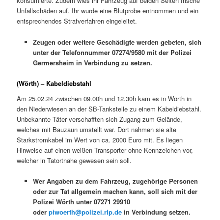
konsumierte. Zudem wies ihr Fahrzeug auf beiden Seiten frische
Unfallschäden auf. Ihr wurde eine Blutprobe entnommen und ein
entsprechendes Strafverfahren eingeleitet.
Zeugen oder weitere Geschädigte werden gebeten, sich
unter der Telefonnummer 07274/9580 mit der Polizei
Germersheim in Verbindung zu setzen.
(Wörth) – Kabeldiebstahl
Am 25.02.24 zwischen 09.00h und 12.30h kam es in Wörth in
den Niederwiesen an der SB-Tankstelle zu einem Kabeldiebstahl.
Unbekannte Täter verschafften sich Zugang zum Gelände,
welches mit Bauzaun umstellt war. Dort nahmen sie alte
Starkstromkabel im Wert von ca. 2000 Euro mit. Es liegen
Hinweise auf einen weißen Transporter ohne Kennzeichen vor,
welcher in Tatortnähe gewesen sein soll.
Wer Angaben zu dem Fahrzeug, zugehörige Personen
oder zur Tat allgemein machen kann, soll sich mit der
Polizei Wörth unter 07271 29910
oder
piwoerth@polizei.rlp.de
in Verbindung setzen.