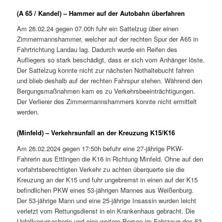
(A 65 / Kandel) – Hammer auf der Autobahn überfahren
Am 26.02.24 gegen 07.00h fuhr ein Sattelzug über einen
Zimmermannshammer, welcher auf der rechten Spur der A65 in
Fahrtrichtung Landau lag. Dadurch wurde ein Reifen des
Aufliegers so stark beschädigt, dass er sich vom Anhänger löste.
Der Sattelzug konnte nicht zur nächsten Nothaltebucht fahren
und blieb deshalb auf der rechten Fahrspur stehen. Während den
Bergungsmaßnahmen kam es zu Verkehrsbeeinträchtigungen.
Der Verlierer des Zimmermannshammers konnte nicht ermittelt
werden.
(Minfeld) – Verkehrsunfall an der Kreuzung K15/K16
Am 26.02.2024 gegen 17:50h befuhr eine 27-jährige PKW-
Fahrerin aus Ettlingen die K16 in Richtung Minfeld. Ohne auf den
vorfahrtsberechtigten Verkehr zu achten überquerte sie die
Kreuzung an der K15 und fuhr ungebremst in einen auf der K15
befindlichen PKW eines 53-jährigen Mannes aus Weißenburg.
Der 53-jährige Mann und eine 25-jährige Insassin wurden leicht
verletzt vom Rettungsdienst in ein Krankenhaus gebracht. Die
Unfallverursacherin und eine weitere Person im Fahrzeug des 53-