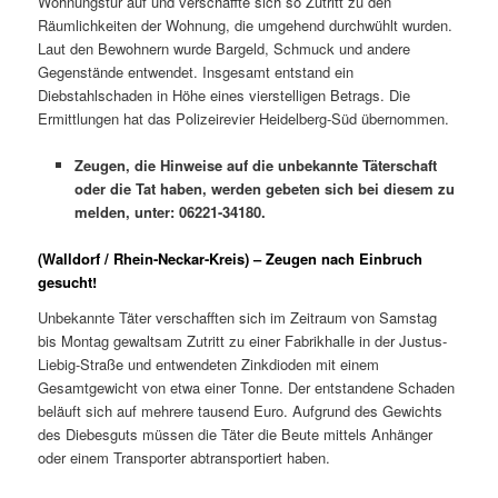
Wohnungstür auf und verschaffte sich so Zutritt zu den
Räumlichkeiten der Wohnung, die umgehend durchwühlt wurden.
Laut den Bewohnern wurde Bargeld, Schmuck und andere
Gegenstände entwendet. Insgesamt entstand ein
Diebstahlschaden in Höhe eines vierstelligen Betrags. Die
Ermittlungen hat das Polizeirevier Heidelberg-Süd übernommen.
Zeugen, die Hinweise auf die unbekannte Täterschaft
oder die Tat haben, werden gebeten sich bei diesem zu
melden, unter: 06221-34180.
(Walldorf / Rhein-Neckar-Kreis) – Zeugen nach Einbruch
gesucht!
Unbekannte Täter verschafften sich im Zeitraum von Samstag
bis Montag gewaltsam Zutritt zu einer Fabrikhalle in der Justus-
Liebig-Straße und entwendeten Zinkdioden mit einem
Gesamtgewicht von etwa einer Tonne. Der entstandene Schaden
beläuft sich auf mehrere tausend Euro. Aufgrund des Gewichts
des Diebesguts müssen die Täter die Beute mittels Anhänger
oder einem Transporter abtransportiert haben.