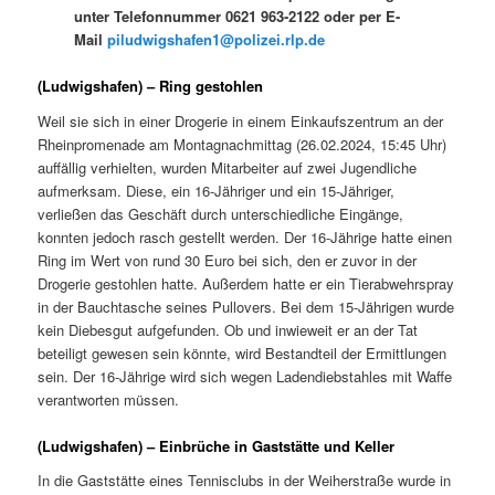
unter Telefonnummer 0621 963-2122 oder per E-
Mail
piludwigshafen1@polizei.rlp.de
(Ludwigshafen) – Ring gestohlen
Weil sie sich in einer Drogerie in einem Einkaufszentrum an der
Rheinpromenade am Montagnachmittag (26.02.2024, 15:45 Uhr)
auffällig verhielten, wurden Mitarbeiter auf zwei Jugendliche
aufmerksam. Diese, ein 16-Jähriger und ein 15-Jähriger,
verließen das Geschäft durch unterschiedliche Eingänge,
konnten jedoch rasch gestellt werden. Der 16-Jährige hatte einen
Ring im Wert von rund 30 Euro bei sich, den er zuvor in der
Drogerie gestohlen hatte. Außerdem hatte er ein Tierabwehrspray
in der Bauchtasche seines Pullovers. Bei dem 15-Jährigen wurde
kein Diebesgut aufgefunden. Ob und inwieweit er an der Tat
beteiligt gewesen sein könnte, wird Bestandteil der Ermittlungen
sein. Der 16-Jährige wird sich wegen Ladendiebstahles mit Waffe
verantworten müssen.
(Ludwigshafen) – Einbrüche in Gaststätte und Keller
In die Gaststätte eines Tennisclubs in der Weiherstraße wurde in