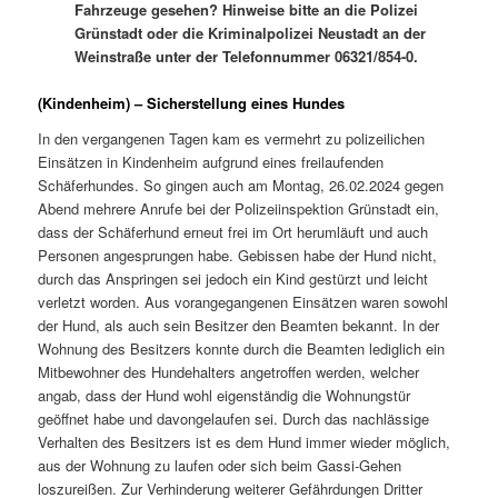
Fahrzeuge gesehen? Hinweise bitte an die Polizei
Grünstadt oder die Kriminalpolizei Neustadt an der
Weinstraße unter der Telefonnummer 06321/854-0.
(Kindenheim) – Sicherstellung eines Hundes
In den vergangenen Tagen kam es vermehrt zu polizeilichen
Einsätzen in Kindenheim aufgrund eines freilaufenden
Schäferhundes. So gingen auch am Montag, 26.02.2024 gegen
Abend mehrere Anrufe bei der Polizeiinspektion Grünstadt ein,
dass der Schäferhund erneut frei im Ort herumläuft und auch
Personen angesprungen habe. Gebissen habe der Hund nicht,
durch das Anspringen sei jedoch ein Kind gestürzt und leicht
verletzt worden. Aus vorangegangenen Einsätzen waren sowohl
der Hund, als auch sein Besitzer den Beamten bekannt. In der
Wohnung des Besitzers konnte durch die Beamten lediglich ein
Mitbewohner des Hundehalters angetroffen werden, welcher
angab, dass der Hund wohl eigenständig die Wohnungstür
geöffnet habe und davongelaufen sei. Durch das nachlässige
Verhalten des Besitzers ist es dem Hund immer wieder möglich,
aus der Wohnung zu laufen oder sich beim Gassi-Gehen
loszureißen. Zur Verhinderung weiterer Gefährdungen Dritter