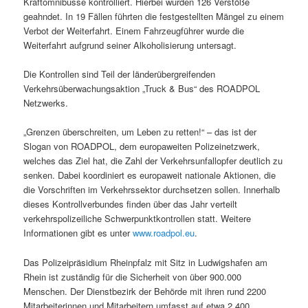
Kraftomnibusse kontrolliert. Hierbei wurden 126 Verstöße
geahndet. In 19 Fällen führten die festgestellten Mängel zu einem
Verbot der Weiterfahrt. Einem Fahrzeugführer wurde die
Weiterfahrt aufgrund seiner Alkoholisierung untersagt.
Die Kontrollen sind Teil der länderübergreifenden
Verkehrsüberwachungsaktion „Truck & Bus“ des ROADPOL
Netzwerks.
„Grenzen überschreiten, um Leben zu retten!“ – das ist der
Slogan von ROADPOL, dem europaweiten Polizeinetzwerk,
welches das Ziel hat, die Zahl der Verkehrsunfallopfer deutlich zu
senken. Dabei koordiniert es europaweit nationale Aktionen, die
die Vorschriften im Verkehrssektor durchsetzen sollen. Innerhalb
dieses Kontrollverbundes finden über das Jahr verteilt
verkehrspolizeiliche Schwerpunktkontrollen statt. Weitere
Informationen gibt es unter
www.roadpol.eu
.
Das Polizeipräsidium Rheinpfalz mit Sitz in Ludwigshafen am
Rhein ist zuständig für die Sicherheit von über 900.000
Menschen. Der Dienstbezirk der Behörde mit ihren rund 2200
Mitarbeiterinnen und Mitarbeitern umfasst auf etwa 2.400