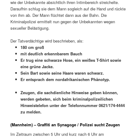
wie der Unbekannte absichtlich ihren Intimbereich streichelte.
Daraufhin schlug sie dem Mann sogleich auf die Hand und rückte
von ihm ab. Der Mann flüchtet dann aus der Bahn. Die
Kriminalpolizei ermittelt nun gegen der Unbekannten wegen
sexueller Belästigung.
Der Tatverdächtige wird beschrieben, als:
180 cm groß
mit deutlich erkennbarem Bauch
Er trug eine schwarze Hose, ein weißes T-Shirt sowie
eine grüne Jacke.
Sein Bart sowie seine Haare waren schwarz.
Er entsprach dem nordafrikanischen Phänotyp.
Zeugen, die sachdienliche Hinweise geben können,
werden gebeten, sich beim kriminalpolizeilichen
Hinweistelefon unter der Telefonnummer 0621/174-4444
zu melden.
(Mannheim) – Graffiti an Synagoge / Polizei sucht Zeugen
Im Zeitraum zwischen 5 Uhr und kurz nach 6 Uhr am