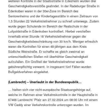
weiteren Kontrolle in der Staatsstraße in Edesheim wurden drei
Geschwindigkeitsverstöße geahndet. In der Radeburger Straße in
Edenkoben waren in der 30er-Zone im Bereich des
Seniorenheims und der Kindertagesstätte in einem Zeitraum von
1,5 Stunden 22 Verkehrsteilnehmer zu schnell unterwegs. Zudem
wurde gegen Schulende im Bereich der Realschule in der
Luitpoldstraße in Edenkoben kontrolliert. Hierbei verstießen
innerhalb einer Stunde 18 Verkehrsteilnehmer gegen die
Geschwindigkeitsbeschränkung von 30 km/h. Weniger erfreulich
waren die Kontrollen für einen 48-jährigen aus dem Kreis
Südliche Weinstraße. Er schaffte es gleich zweimal an
unterschiedlichen Stellen mit überhöhter Geschwindigkeit
aufzufallen. Ein Großteil der Verkehrsteilnehmer wurde
gebührenpflichtig verwarnt. In insgesamt fünf Fällen wurden
Bußgeldverfahren eingeleitet.
(Lambrecht) – Unerlaubt in der Bundesrepublik…
… hielten sich vier nicht-europäische Staatsangehörige auf,
welche im Rahmen einer Verkehrskontrolle in der Hauptstraße in
67466 Lambrecht/ Pfalz am 27.02.2024 um 08:00 Uhr mit einem
VW Caddy einer Verkehrskontrolle unterzogen wurden. Im