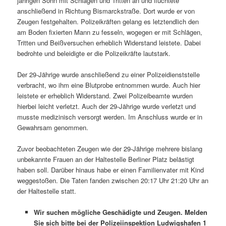
jährigen Sohn mit Schlägen und Tritten an und flüchtete
anschließend in Richtung Bismarckstraße. Dort wurde er von
Zeugen festgehalten. Polizeikräften gelang es letztendlich den
am Boden fixierten Mann zu fesseln, wogegen er mit Schlägen,
Tritten und Beißversuchen erheblich Widerstand leistete. Dabei
bedrohte und beleidigte er die Polizeikräfte lautstark.
Der 29-Jährige wurde anschließend zu einer Polizeidienststelle
verbracht, wo ihm eine Blutprobe entnommen wurde. Auch hier
leistete er erheblich Widerstand. Zwei Polizeibeamte wurden
hierbei leicht verletzt. Auch der 29-Jährige wurde verletzt und
musste medizinisch versorgt werden. Im Anschluss wurde er in
Gewahrsam genommen.
Zuvor beobachteten Zeugen wie der 29-Jährige mehrere bislang
unbekannte Frauen an der Haltestelle Berliner Platz belästigt
haben soll. Darüber hinaus habe er einen Familienvater mit Kind
weggestoßen. Die Taten fanden zwischen 20:17 Uhr 21:20 Uhr an
der Haltestelle statt.
Wir suchen mögliche Geschädigte und Zeugen. Melden
Sie sich bitte bei der Polizeiinspektion Ludwigshafen 1