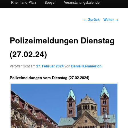
Rheinland-Pfalz
Speyer
Veranstaltungskalender
Beitrags-
←
Zurück
Weiter
→
Navigation
Polizeimeldungen Dienstag
(27.02.24)
Veröffentlicht am
27. Februar 2024
von
Daniel Kemmerich
Polizeimeldungen vom Dienstag (27.02.2024)