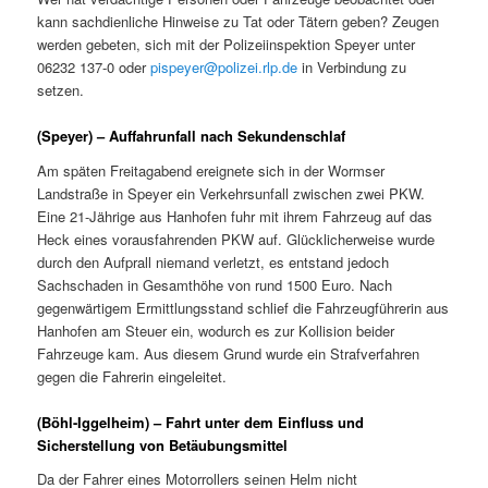
kann sachdienliche Hinweise zu Tat oder Tätern geben? Zeugen
werden gebeten, sich mit der Polizeiinspektion Speyer unter
06232 137-0 oder
pispeyer@polizei.rlp.de
in Verbindung zu
setzen.
(Speyer) – Auffahrunfall nach Sekundenschlaf
Am späten Freitagabend ereignete sich in der Wormser
Landstraße in Speyer ein Verkehrsunfall zwischen zwei PKW.
Eine 21-Jährige aus Hanhofen fuhr mit ihrem Fahrzeug auf das
Heck eines vorausfahrenden PKW auf. Glücklicherweise wurde
durch den Aufprall niemand verletzt, es entstand jedoch
Sachschaden in Gesamthöhe von rund 1500 Euro. Nach
gegenwärtigem Ermittlungsstand schlief die Fahrzeugführerin aus
Hanhofen am Steuer ein, wodurch es zur Kollision beider
Fahrzeuge kam. Aus diesem Grund wurde ein Strafverfahren
gegen die Fahrerin eingeleitet.
(Böhl-Iggelheim) – Fahrt unter dem Einfluss und
Sicherstellung von Betäubungsmittel
Da der Fahrer eines Motorrollers seinen Helm nicht