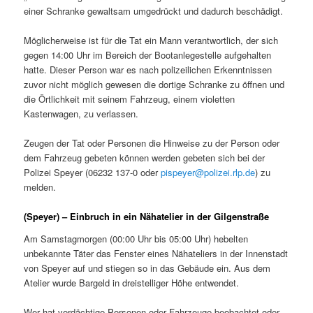
einer Schranke gewaltsam umgedrückt und dadurch beschädigt.
Möglicherweise ist für die Tat ein Mann verantwortlich, der sich
gegen 14:00 Uhr im Bereich der Bootanlegestelle aufgehalten
hatte. Dieser Person war es nach polizeilichen Erkenntnissen
zuvor nicht möglich gewesen die dortige Schranke zu öffnen und
die Örtlichkeit mit seinem Fahrzeug, einem violetten
Kastenwagen, zu verlassen.
Zeugen der Tat oder Personen die Hinweise zu der Person oder
dem Fahrzeug gebeten können werden gebeten sich bei der
Polizei Speyer (06232 137-0 oder
pispeyer@polizei.rlp.de
) zu
melden.
(Speyer) – Einbruch in ein Nähatelier in der Gilgenstraße
Am Samstagmorgen (00:00 Uhr bis 05:00 Uhr) hebelten
unbekannte Täter das Fenster eines Nähateliers in der Innenstadt
von Speyer auf und stiegen so in das Gebäude ein. Aus dem
Atelier wurde Bargeld in dreistelliger Höhe entwendet.
Wer hat verdächtige Personen oder Fahrzeuge beobachtet oder