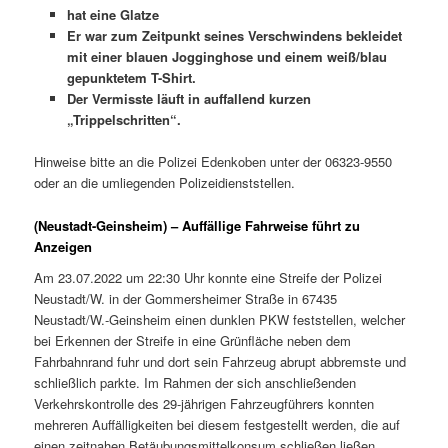
hat eine Glatze
Er war zum Zeitpunkt seines Verschwindens bekleidet
mit einer blauen Jogginghose und einem weiß/blau
gepunktetem T-Shirt.
Der Vermisste läuft in auffallend kurzen
„Trippelschritten“.
Hinweise bitte an die Polizei Edenkoben unter der 06323-9550
oder an die umliegenden Polizeidienststellen.
(Neustadt-Geinsheim) – Auffällige Fahrweise führt zu
Anzeigen
Am 23.07.2022 um 22:30 Uhr konnte eine Streife der Polizei
Neustadt/W. in der Gommersheimer Straße in 67435
Neustadt/W.-Geinsheim einen dunklen PKW feststellen, welcher
bei Erkennen der Streife in eine Grünfläche neben dem
Fahrbahnrand fuhr und dort sein Fahrzeug abrupt abbremste und
schließlich parkte. Im Rahmen der sich anschließenden
Verkehrskontrolle des 29-jährigen Fahrzeugführers konnten
mehreren Auffälligkeiten bei diesem festgestellt werden, die auf
einen zeitnahen Betäubungsmittelkonsum schließen ließen.