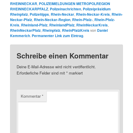
RHEINNECKAR
,
POLIZEIMELDUNGEN METROPOLREGION
RHEINNECKARPFALZ
,
Polizeinachrichten
,
Polizeipräsidium
Rheinpfalz
,
Polizeitipps
,
Rhein-Neckar
,
Rhein-Neckar-Kreis
,
Rhein-
Neckar-Pfalz
,
Rhein-Neckar-Region
,
Rhein-Pfalz-
,
Rhein-Pfalz-
Kreis
,
Rheinland-Pfalz
,
RheinlandPfalz
,
RheinNeckarKreis
,
RheinNeckarPfalz
,
Rheinpfalz
,
RheinPfalzKreis
von
Daniel
Kemmerich
.
Permanenter Link zum Eintrag
.
Schreibe einen Kommentar
Deine E-Mail-Adresse wird nicht veröffentlicht.
Erforderliche Felder sind mit
*
markiert
Kommentar
*