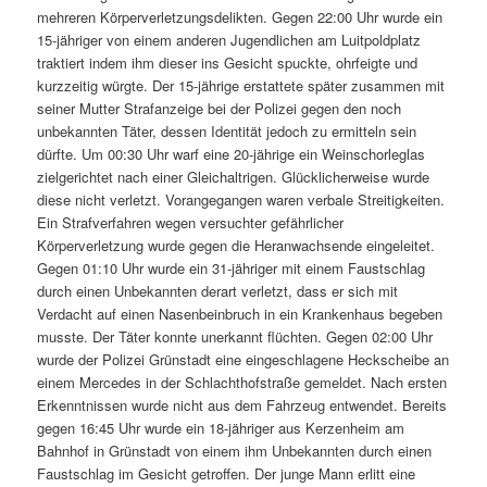
mehreren Körperverletzungsdelikten. Gegen 22:00 Uhr wurde ein
15-jähriger von einem anderen Jugendlichen am Luitpoldplatz
traktiert indem ihm dieser ins Gesicht spuckte, ohrfeigte und
kurzzeitig würgte. Der 15-jährige erstattete später zusammen mit
seiner Mutter Strafanzeige bei der Polizei gegen den noch
unbekannten Täter, dessen Identität jedoch zu ermitteln sein
dürfte. Um 00:30 Uhr warf eine 20-jährige ein Weinschorleglas
zielgerichtet nach einer Gleichaltrigen. Glücklicherweise wurde
diese nicht verletzt. Vorangegangen waren verbale Streitigkeiten.
Ein Strafverfahren wegen versuchter gefährlicher
Körperverletzung wurde gegen die Heranwachsende eingeleitet.
Gegen 01:10 Uhr wurde ein 31-jähriger mit einem Faustschlag
durch einen Unbekannten derart verletzt, dass er sich mit
Verdacht auf einen Nasenbeinbruch in ein Krankenhaus begeben
musste. Der Täter konnte unerkannt flüchten. Gegen 02:00 Uhr
wurde der Polizei Grünstadt eine eingeschlagene Heckscheibe an
einem Mercedes in der Schlachthofstraße gemeldet. Nach ersten
Erkenntnissen wurde nicht aus dem Fahrzeug entwendet. Bereits
gegen 16:45 Uhr wurde ein 18-jähriger aus Kerzenheim am
Bahnhof in Grünstadt von einem ihm Unbekannten durch einen
Faustschlag im Gesicht getroffen. Der junge Mann erlitt eine