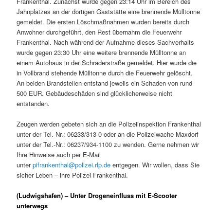
Frankenthal. Zunächst wurde gegen 23:14 Uhr im Bereich des
Jahnplatzes an der dortigen Gaststätte eine brennende Mülltonne
gemeldet. Die ersten Löschmaßnahmen wurden bereits durch
Anwohner durchgeführt, den Rest übernahm die Feuerwehr
Frankenthal. Nach während der Aufnahme dieses Sachverhalts
wurde gegen 23:30 Uhr eine weitere brennende Mülltonne an
einem Autohaus in der Schraderstraße gemeldet. Hier wurde die
in Vollbrand stehende Mülltonne durch die Feuerwehr gelöscht.
An beiden Brandstellen entstand jeweils ein Schaden von rund
500 EUR. Gebäudeschäden sind glücklicherweise nicht
entstanden.
Zeugen werden gebeten sich an die Polizeiinspektion Frankenthal
unter der Tel.-Nr.: 06233/313-0 oder an die Polizeiwache Maxdorf
unter der Tel.-Nr.: 06237/934-1100 zu wenden. Gerne nehmen wir
Ihre Hinweise auch per E-Mail
unter
pifrankenthal@polizei.rlp.de
entgegen. Wir wollen, dass Sie
sicher Leben – ihre Polizei Frankenthal.
(Ludwigshafen) – Unter Drogeneinfluss mit E-Scooter
unterwegs