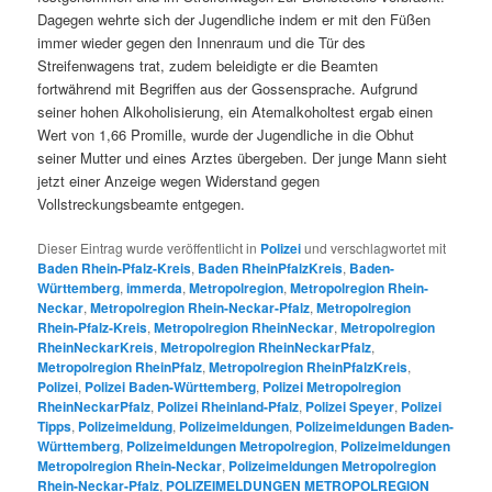
Dagegen wehrte sich der Jugendliche indem er mit den Füßen
immer wieder gegen den Innenraum und die Tür des
Streifenwagens trat, zudem beleidigte er die Beamten
fortwährend mit Begriffen aus der Gossensprache. Aufgrund
seiner hohen Alkoholisierung, ein Atemalkoholtest ergab einen
Wert von 1,66 Promille, wurde der Jugendliche in die Obhut
seiner Mutter und eines Arztes übergeben. Der junge Mann sieht
jetzt einer Anzeige wegen Widerstand gegen
Vollstreckungsbeamte entgegen.
Dieser Eintrag wurde veröffentlicht in
Polizei
und verschlagwortet mit
Baden Rhein-Pfalz-Kreis
,
Baden RheinPfalzKreis
,
Baden-
Württemberg
,
immerda
,
Metropolregion
,
Metropolregion Rhein-
Neckar
,
Metropolregion Rhein-Neckar-Pfalz
,
Metropolregion
Rhein-Pfalz-Kreis
,
Metropolregion RheinNeckar
,
Metropolregion
RheinNeckarKreis
,
Metropolregion RheinNeckarPfalz
,
Metropolregion RheinPfalz
,
Metropolregion RheinPfalzKreis
,
Polizei
,
Polizei Baden-Württemberg
,
Polizei Metropolregion
RheinNeckarPfalz
,
Polizei Rheinland-Pfalz
,
Polizei Speyer
,
Polizei
Tipps
,
Polizeimeldung
,
Polizeimeldungen
,
Polizeimeldungen Baden-
Württemberg
,
Polizeimeldungen Metropolregion
,
Polizeimeldungen
Metropolregion Rhein-Neckar
,
Polizeimeldungen Metropolregion
Rhein-Neckar-Pfalz
,
POLIZEIMELDUNGEN METROPOLREGION