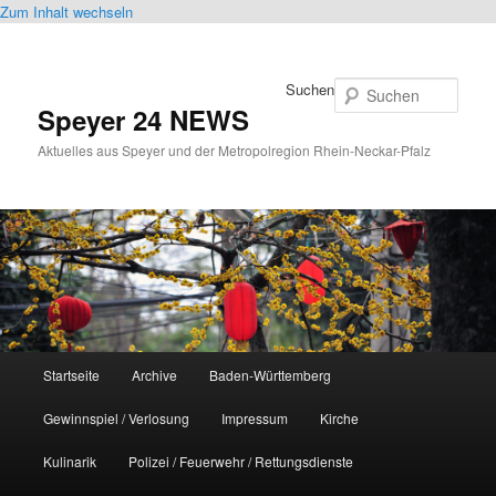
Zum Inhalt wechseln
Suchen
Speyer 24 NEWS
Aktuelles aus Speyer und der Metropolregion Rhein-Neckar-Pfalz
Hauptmenü
Startseite
Archive
Baden-Württemberg
Gewinnspiel / Verlosung
Impressum
Kirche
Kulinarik
Polizei / Feuerwehr / Rettungsdienste