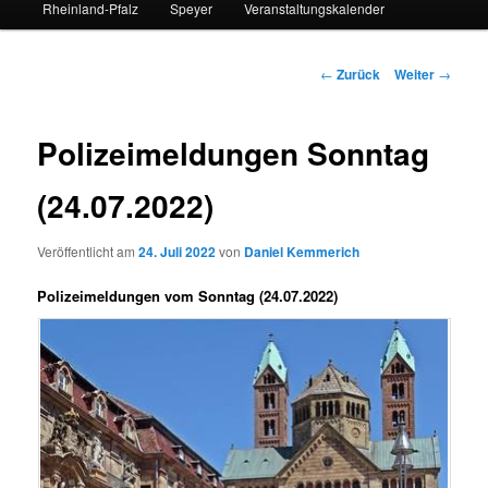
Rheinland-Pfalz
Speyer
Veranstaltungskalender
Beitrags-
←
Zurück
Weiter
→
Navigation
Polizeimeldungen Sonntag
(24.07.2022)
Veröffentlicht am
24. Juli 2022
von
Daniel Kemmerich
Polizeimeldungen vom Sonntag (24.07.2022)