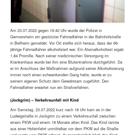
Am 23.07.2022 gegen 19:40 Uhr wurde der Polizei in
Germersheim ein gestürzter Fahrradfahrer in der Bahnhofstraße
in Bellheim gemeldet. Vor Ort stellte sich heraus, dass der 66-
jährige Fahrradfahrer alkoholisiert war. Ein Atemalkoholtest ergab
1,84 Promille. Nach seiner medizinischen Versorgung im
Krankenhaus wurde bei ihm eine Blutentnahme durchgeführt. Da
er im Anschluss der Maßnahmen aufgrund seiner Alkoholisierung
immer noch einen schwankenden Gang hatte, wurde er zu
seinem eigenen Schutz dem Gewahrsam zugeführt. Den
Fahrradfahrer erwartet nun ein Strafverfahren.
(Jockgrim) – Verkehrsunfall mit Kind
Am Samstag, 23.07.2022 kurz nach 18 Uhr kam es in der
Ludwigstraße in Jockgrim zu einem Verkehrsunfall zwischen
einem PKW und einem 18 Monate alten Kind. Das Kind rannte
aus einer Hofeinfahrt unmittelbar vor dem PKW auf die Straße
und wurde vom PKW erfasst. Augenscheinlich blieb das Kind