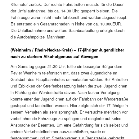
Kilometer zurück. Der rechte Fahrstreifen musste für die Dauer
der Unfallaufnahme, bis ca. 14.30 Uhr, gesperrt bleiben. Die
Fahrzeuge waren nicht mehr fahrbereit und wurden abgeschleppt.
Es entstand ein Gesamtschaden in Höhe von ca. 10.000EUR.
Die Unfallaufnahme und weitere Sachbearbeitung erfolgte durch
die Autobahnpolizei Mannheim.
(Weinheim / Rhein-Neckar-Kreis) – 17-jähriger Jugendlicher
nach zu starkem Alkoholgenuss auf Abwegen
Am Samstag gegen 21:30 Uhr, teilte ein besorgter Bürger dem
Revier Weinheim telefonisch mit, dass zwei Jugendliche im
Gleisbett des Hauptbahnhofes umherlaufen würden. Bei Antreffen
und Erblicken der Streifenbesatzung liefen die zwei Jugendlichen
in Richtung der Werderstraße davon. Nach kurzer Verfolgung
konnte einer der Jugendlichen auf der Fahrbahn der Werderstraße
gestoppt und kontrolliert werden. Hier zeigte sich der 17-jährige in
seinem Verhalten als sehr sprunghaft. Er versuchte mehrfach vor
vorbeifahrende Fahrzeuge zu springen und reagierte auf keine
Ansprache der Beamten. Um eine Gefährdung für sich selbst und
andere Verkehrsteilnehmer auszuschließen, wurde er
festgenommen und im Streifenwagen zur Dienststelle verbracht.