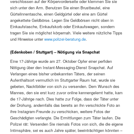
verschlossen auf der Körpervorderseite oder klemmen Sie sie
sich unter den Arm. Benutzen Sie einen Brustbeutel, eine
Gürtelinnentasche, einen Geldgürtel oder eine am Gürtel
angekettete Geldbörse. Legen Sie Geldbörsen nicht oben in
Einkaufstasche, Einkaufskorb oder Einkaufswagen, sondern
tragen Sie sie möglichst körpernah. Viele weitere nützliche Tipps
und Hinweise unter
www.polizei-beratung.de
.
(Edenkoben / Stuttgart) – Nötigung via Snapchat
Eine 17-Jährige wurde am 27. Oktober Opfer einer perfiden
Nötigung über den Instant-Messaging-Dienst Snapchat. Auf
Verlangen eines bisher unbekannten Täters, der seinen
Aufenthaltsort vermutlich im Stuttgarter Raum hat, wurde sie
gebeten, Nacktbilder von sich zu versenden. Dem Wunsch des
Mannes, den sie erst kurz zuvor online kennengelernt hatte, kam
die 17-Jährige nach. Dies hatte zur Folge, dass der Täter unter
der Drohung, andernfalls das bereits an ihn verschickte Foto an
ihre Instagram-Freunde zu verschicken, weitere Fotos der
Geschädigten verlangte. Die Ermittlungen zum Täter laufen. Die
Polizei rät: Versenden Sie niemals Fotos von sich, die die eigene
Intimsphäre, sei es auch Jahre später, beeinträchtigen könnten –