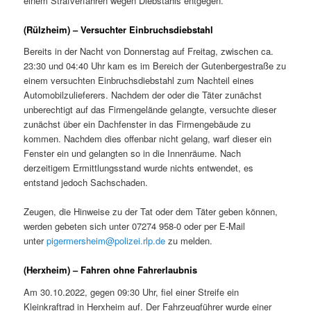
einem Strafverfahren wegen Diebstahls entgegen.
(Rülzheim) – Versuchter Einbruchsdiebstahl
Bereits in der Nacht von Donnerstag auf Freitag, zwischen ca.
23:30 und 04:40 Uhr kam es im Bereich der Gutenbergestraße zu
einem versuchten Einbruchsdiebstahl zum Nachteil eines
Automobilzulieferers. Nachdem der oder die Täter zunächst
unberechtigt auf das Firmengelände gelangte, versuchte dieser
zunächst über ein Dachfenster in das Firmengebäude zu
kommen. Nachdem dies offenbar nicht gelang, warf dieser ein
Fenster ein und gelangten so in die Innenräume. Nach
derzeitigem Ermittlungsstand wurde nichts entwendet, es
entstand jedoch Sachschaden.
Zeugen, die Hinweise zu der Tat oder dem Täter geben können,
werden gebeten sich unter 07274 958-0 oder per E-Mail
unter
pigermersheim@polizei.rlp.de
zu melden.
(Herxheim) – Fahren ohne Fahrerlaubnis
Am 30.10.2022, gegen 09:30 Uhr, fiel einer Streife ein
Kleinkraftrad in Herxheim auf. Der Fahrzeugführer wurde einer