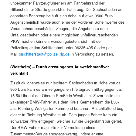
unbekannter Fahrzeugführer ein am Fahrbahnrand der
Hillensheimer Straße geparktes Fahrzeug. Der Sachschaden am
geparkten Fahrzeug beläuft sich dabei auf etwa 3500 Euro.
Augenscheinlich wurde auch einer der vorderen Scheinwerfer des
Verursachers beschädigt. Zeugen, die Angaben zu dem
Unfallgeschehen oder einem möglichen unfallverursachenden
PKW machen können, werden gebeten, sich mit der
Polizeiinspektion Schifferstadt unter 06235 495-0 oder per
Mail
pischifferstadt@polizei.rlp.de
in Verbindung zu setzen.
(Westheim) – Durch erzwungenes Ausweichmanöver
verunfallt
Zu glücklicherweise nur leichtem Sachschaden in Höhe von ca.
900 Euro kam es am vergangenen Freitagnachmittag gegen ca.
15:50 Uhr auf der Oberen Straße in Westheim. Zuvor hatte ein
21-jähriger BMW-Fahrer aus dem Kreis Germersheim die L507
aus Richtung Weingarten kommend befahren. Anschließend bog
dieser in Richtung Westheim ab. Dem jungen Fahrer kam ein
schwarzer Pkw entgegen, welcher auf die Gegenfahrspur geriet.
Der BMW-Fahrer reagierte zur Vermeidung eines
Zusammenstoßes geistesgegenwärtig, indem er eine