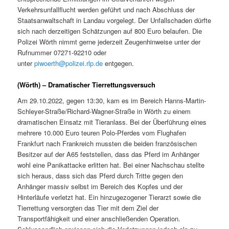
Verkehrsunfallflucht werden geführt und nach Abschluss der
Staatsanwaltschaft in Landau vorgelegt. Der Unfallschaden dürfte
sich nach derzeitigen Schätzungen auf 800 Euro belaufen. Die
Polizei Wörth nimmt gerne jederzeit Zeugenhinweise unter der
Rufnummer 07271-92210 oder
unter
piwoerth@polizei.rlp.de
entgegen.
(Wörth) – Dramatischer Tierrettungsversuch
Am 29.10.2022, gegen 13:30, kam es im Bereich Hanns-Martin-
Schleyer-Straße/Richard-Wagner-Straße in Wörth zu einem
dramatischen Einsatz mit Tieranlass. Bei der Überführung eines
mehrere 10.000 Euro teuren Polo-Pferdes vom Flughafen
Frankfurt nach Frankreich mussten die beiden französischen
Besitzer auf der A65 feststellen, dass das Pferd im Anhänger
wohl eine Panikattacke erlitten hat. Bei einer Nachschau stellte
sich heraus, dass sich das Pferd durch Tritte gegen den
Anhänger massiv selbst im Bereich des Kopfes und der
Hinterläufe verletzt hat. Ein hinzugezogener Tierarzt sowie die
Tierrettung versorgten das Tier mit dem Ziel der
Transportfähigkeit und einer anschließenden Operation.