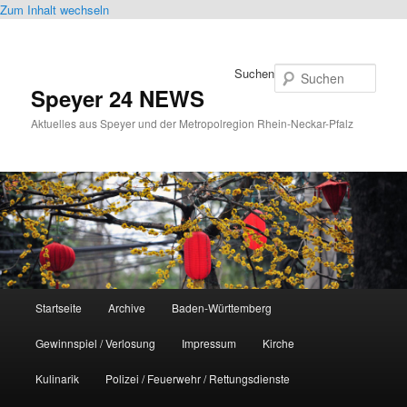
Zum Inhalt wechseln
Suchen
Speyer 24 NEWS
Aktuelles aus Speyer und der Metropolregion Rhein-Neckar-Pfalz
Hauptmenü
Startseite
Archive
Baden-Württemberg
Gewinnspiel / Verlosung
Impressum
Kirche
Kulinarik
Polizei / Feuerwehr / Rettungsdienste