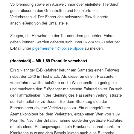
Vollbremsung sowie ein Ausweichmanöver einleitete. Hierdurch
geriet dieser in den Grünstreifen und touchierte ein
Verkehrsschild. Der Fahrer des schwarzen Pkw flüchtete
anschließend von der Unfallstelle.
Zeugen, die Hinweise zu der Tat oder dem gesuchten Fahrer
geben können, werden gebeten sich unter 07274 958-0 oder per
E-Mail unter
pigermersheim@polizei.rlp.de
zu melden.
(Hochstadt) – Mit 1,89 Promille verschätzt
Ein 37-jähriger E-Bikefahrer befuhr am Samstag einen Feldweg
nebst der L540 in Hochstadt. Als dieser an einem Passanten
vorbeifahren wollte, schätzte er die Wegesbreite zu gering ein
und touchierte den Fußgänger mit seinem Fahrradlenker. Da sich
der Fahrradlenker in der Kleidung des Passanten verfing, stürzte
der Fahrradfahrer zu Boden. Bei dem Sturz zog sich der
Fahrradfahrer diverse Verletzungen zu. Ein durchgeführter
Atemalkoholtest bei dem Verletzten, ergab einen Wert von 1,89
Promille. Nach der Unfallaufnahme wurde der gestürzte Radfahrer
mittels einem Rettungswagen in ein Krankenhaus verbracht. Im
Krankenhaus wurde dem Beschuldigten auch eine Blutprobe