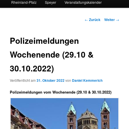
Rheinland-Pfalz
Speyer
Veranstaltungskalender
Beitrags-
←
Zurück
Weiter
→
Navigation
Polizeimeldungen
Wochenende (29.10 &
30.10.2022)
Veröffentlicht am
31. Oktober 2022
von
Daniel Kemmerich
Polizeimeldungen vom Wochenende (29.10 & 30.10.2022)