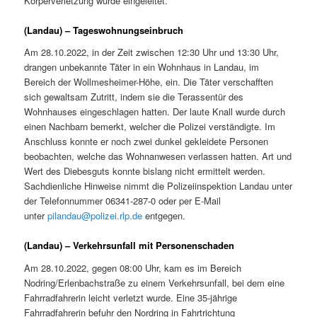
Körperverletzung wurde eingeleitet.
(Landau) – Tageswohnungseinbruch
Am 28.10.2022, in der Zeit zwischen 12:30 Uhr und 13:30 Uhr,
drangen unbekannte Täter in ein Wohnhaus in Landau, im
Bereich der Wollmesheimer-Höhe, ein. Die Täter verschafften
sich gewaltsam Zutritt, indem sie die Terassentür des
Wohnhauses eingeschlagen hatten. Der laute Knall wurde durch
einen Nachbarn bemerkt, welcher die Polizei verständigte. Im
Anschluss konnte er noch zwei dunkel gekleidete Personen
beobachten, welche das Wohnanwesen verlassen hatten. Art und
Wert des Diebesguts konnte bislang nicht ermittelt werden.
Sachdienliche Hinweise nimmt die Polizeiinspektion Landau unter
der Telefonnummer 06341-287-0 oder per E-Mail
unter
pilandau@polizei.rlp.de
entgegen.
(Landau) – Verkehrsunfall mit Personenschaden
Am 28.10.2022, gegen 08:00 Uhr, kam es im Bereich
Nodring/Erlenbachstraße zu einem Verkehrsunfall, bei dem eine
Fahrradfahrerin leicht verletzt wurde. Eine 35-jährige
Fahrradfahrerin befuhr den Nordring in Fahrtrichtung