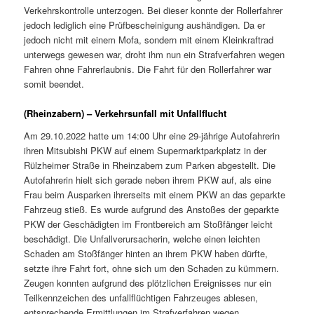
Verkehrskontrolle unterzogen. Bei dieser konnte der Rollerfahrer
jedoch lediglich eine Prüfbescheinigung aushändigen. Da er
jedoch nicht mit einem Mofa, sondern mit einem Kleinkraftrad
unterwegs gewesen war, droht ihm nun ein Strafverfahren wegen
Fahren ohne Fahrerlaubnis. Die Fahrt für den Rollerfahrer war
somit beendet.
(Rheinzabern) – Verkehrsunfall mit Unfallflucht
Am 29.10.2022 hatte um 14:00 Uhr eine 29-jährige Autofahrerin
ihren Mitsubishi PKW auf einem Supermarktparkplatz in der
Rülzheimer Straße in Rheinzabern zum Parken abgestellt. Die
Autofahrerin hielt sich gerade neben ihrem PKW auf, als eine
Frau beim Ausparken ihrerseits mit einem PKW an das geparkte
Fahrzeug stieß. Es wurde aufgrund des Anstoßes der geparkte
PKW der Geschädigten im Frontbereich am Stoßfänger leicht
beschädigt. Die Unfallverursacherin, welche einen leichten
Schaden am Stoßfänger hinten an ihrem PKW haben dürfte,
setzte ihre Fahrt fort, ohne sich um den Schaden zu kümmern.
Zeugen konnten aufgrund des plötzlichen Ereignisses nur ein
Teilkennzeichen des unfallflüchtigen Fahrzeuges ablesen,
entsprechende Ermittlungen im Strafverfahren wegen