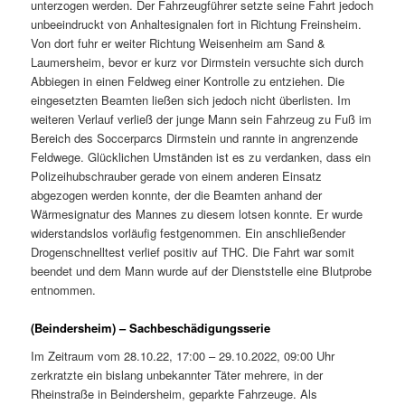
unterzogen werden. Der Fahrzeugführer setzte seine Fahrt jedoch
unbeeindruckt von Anhaltesignalen fort in Richtung Freinsheim.
Von dort fuhr er weiter Richtung Weisenheim am Sand &
Laumersheim, bevor er kurz vor Dirmstein versuchte sich durch
Abbiegen in einen Feldweg einer Kontrolle zu entziehen. Die
eingesetzten Beamten ließen sich jedoch nicht überlisten. Im
weiteren Verlauf verließ der junge Mann sein Fahrzeug zu Fuß im
Bereich des Soccerparcs Dirmstein und rannte in angrenzende
Feldwege. Glücklichen Umständen ist es zu verdanken, dass ein
Polizeihubschrauber gerade von einem anderen Einsatz
abgezogen werden konnte, der die Beamten anhand der
Wärmesignatur des Mannes zu diesem lotsen konnte. Er wurde
widerstandslos vorläufig festgenommen. Ein anschließender
Drogenschnelltest verlief positiv auf THC. Die Fahrt war somit
beendet und dem Mann wurde auf der Dienststelle eine Blutprobe
entnommen.
(Beindersheim) – Sachbeschädigungsserie
Im Zeitraum vom 28.10.22, 17:00 – 29.10.2022, 09:00 Uhr
zerkratzte ein bislang unbekannter Täter mehrere, in der
Rheinstraße in Beindersheim, geparkte Fahrzeuge. Als