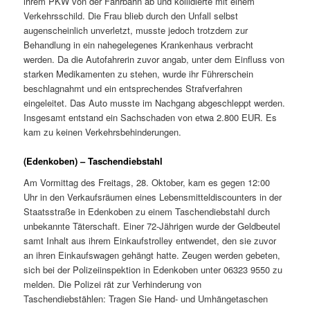
ihrem PKW von der Fahrbahn ab und kollidierte mit einem
Verkehrsschild. Die Frau blieb durch den Unfall selbst
augenscheinlich unverletzt, musste jedoch trotzdem zur
Behandlung in ein nahegelegenes Krankenhaus verbracht
werden. Da die Autofahrerin zuvor angab, unter dem Einfluss von
starken Medikamenten zu stehen, wurde ihr Führerschein
beschlagnahmt und ein entsprechendes Strafverfahren
eingeleitet. Das Auto musste im Nachgang abgeschleppt werden.
Insgesamt entstand ein Sachschaden von etwa 2.800 EUR. Es
kam zu keinen Verkehrsbehinderungen.
(Edenkoben) – Taschendiebstahl
Am Vormittag des Freitags, 28. Oktober, kam es gegen 12:00
Uhr in den Verkaufsräumen eines Lebensmitteldiscounters in der
Staatsstraße in Edenkoben zu einem Taschendiebstahl durch
unbekannte Täterschaft. Einer 72-Jährigen wurde der Geldbeutel
samt Inhalt aus ihrem Einkaufstrolley entwendet, den sie zuvor
an ihren Einkaufswagen gehängt hatte. Zeugen werden gebeten,
sich bei der Polizeiinspektion in Edenkoben unter 06323 9550 zu
melden. Die Polizei rät zur Verhinderung von
Taschendiebstählen: Tragen Sie Hand- und Umhängetaschen