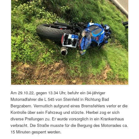
Am 29.10.22, gegen 13.34 Uhr, befuhr ein 34-jähriger
Motorradfahrer die L 545 von Steinfeld in Richtung Bad
Bergzabern. Vermutlich aufgrund eines Bremsfehlers verlor er die
Kontrolle über sein Fahrzeug und stürzte. Hierbei zog er sich
diverse Prellungen zu. Er wurde vorsorglich in ein Krankenhaus
verbracht. Die Straße musste für die Bergung des Motorrades ca.
15 Minuten gesperrt werden.