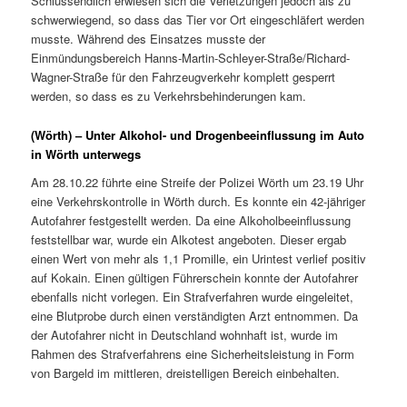
Schlussendlich erwiesen sich die Verletzungen jedoch als zu
schwerwiegend, so dass das Tier vor Ort eingeschläfert werden
musste. Während des Einsatzes musste der
Einmündungsbereich Hanns-Martin-Schleyer-Straße/Richard-
Wagner-Straße für den Fahrzeugverkehr komplett gesperrt
werden, so dass es zu Verkehrsbehinderungen kam.
(Wörth) – Unter Alkohol- und Drogenbeeinflussung im Auto
in Wörth unterwegs
Am 28.10.22 führte eine Streife der Polizei Wörth um 23.19 Uhr
eine Verkehrskontrolle in Wörth durch. Es konnte ein 42-jähriger
Autofahrer festgestellt werden. Da eine Alkoholbeeinflussung
feststellbar war, wurde ein Alkotest angeboten. Dieser ergab
einen Wert von mehr als 1,1 Promille, ein Urintest verlief positiv
auf Kokain. Einen gültigen Führerschein konnte der Autofahrer
ebenfalls nicht vorlegen. Ein Strafverfahren wurde eingeleitet,
eine Blutprobe durch einen verständigten Arzt entnommen. Da
der Autofahrer nicht in Deutschland wohnhaft ist, wurde im
Rahmen des Strafverfahrens eine Sicherheitsleistung in Form
von Bargeld im mittleren, dreistelligen Bereich einbehalten.