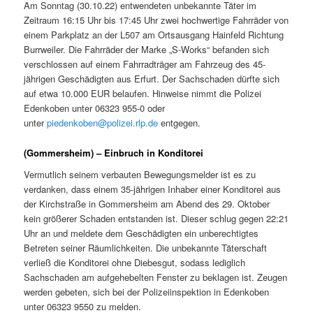
Am Sonntag (30.10.22) entwendeten unbekannte Täter im
Zeitraum 16:15 Uhr bis 17:45 Uhr zwei hochwertige Fahrräder von
einem Parkplatz an der L507 am Ortsausgang Hainfeld Richtung
Burrweiler. Die Fahrräder der Marke „S-Works“ befanden sich
verschlossen auf einem Fahrradträger am Fahrzeug des 45-
jährigen Geschädigten aus Erfurt. Der Sachschaden dürfte sich
auf etwa 10.000 EUR belaufen. Hinweise nimmt die Polizei
Edenkoben unter 06323 955-0 oder
unter
piedenkoben@polizei.rlp.de
entgegen.
(Gommersheim) – Einbruch in Konditorei
Vermutlich seinem verbauten Bewegungsmelder ist es zu
verdanken, dass einem 35-jährigen Inhaber einer Konditorei aus
der Kirchstraße in Gommersheim am Abend des 29. Oktober
kein größerer Schaden entstanden ist. Dieser schlug gegen 22:21
Uhr an und meldete dem Geschädigten ein unberechtigtes
Betreten seiner Räumlichkeiten. Die unbekannte Täterschaft
verließ die Konditorei ohne Diebesgut, sodass lediglich
Sachschaden am aufgehebelten Fenster zu beklagen ist. Zeugen
werden gebeten, sich bei der Polizeiinspektion in Edenkoben
unter 06323 9550 zu melden.