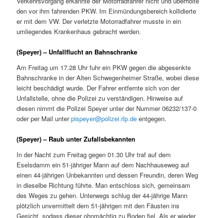
Verkehrsvorgang erkannte der Motorradfahrer nicht und überholte
den vor ihm fahrenden PKW. Im Einmündungsbereich kollidierte
er mit dem VW. Der verletzte Motorradfahrer musste in ein
umliegendes Krankenhaus gebracht werden.
(Speyer) – Unfallflucht an Bahnschranke
Am Freitag um 17.28 Uhr fuhr ein PKW gegen die abgesenkte
Bahnschranke in der Alten Schwegenheimer Straße, wobei diese
leicht beschädigt wurde. Der Fahrer entfernte sich von der
Unfallstelle, ohne die Polizei zu verständigen. Hinweise auf
diesen nimmt die Polizei Speyer unter der Nummer 06232/137-0
oder per Mail unter
pispeyer@polizei.rlp.de
entgegen.
(Speyer) – Raub unter Zufallsbekannten
In der Nacht zum Freitag gegen 01.30 Uhr traf auf dem
Eselsdamm ein 51-jähriger Mann auf dem Nachhauseweg auf
einen 44-jährigen Unbekannten und dessen Freundin, deren Weg
in dieselbe Richtung führte. Man entschloss sich, gemeinsam
des Weges zu gehen. Unterwegs schlug der 44-jährige Mann
plötzlich unvermittelt dem 51-jährigen mit den Fäusten ins
Gesicht, sodass dieser ohnmächtig zu Boden fiel. Als er wieder