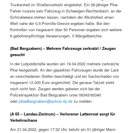
Trunkenheit im Straßenverkehr eingeleitet. Ein 26-jähriger Pkw-
Fahrer musste sein Fahrzeug in Schweigen-Rechtenbach, an der
Schmalwiese stehen lassen, nachdem der Alkoholtest einen
Wert nahe der 0,5-Promille-Grenze ergeben hatte. Bei den
Kontrollen von insgesamt über 50 Personen ergaben sich weitere
6 gebührenpflichtige Verwarnungen, 5 Mängelberichte.
(Bad Bergzabern) – Mehrere Fahrzeuge zerkratzt / Zeugen
gesucht
In der Luitpoldstraße wurden am 19.04.2022 mehrere zerkratzte
Pkw festgestellt. An den geparkten Fahrzeugen wurde der Lack
an verschiedenen Stellen beschädigt und ein Sachschaden von
insgesamt 12.000 Euro angerichtet. Die genaue Tatzeit steht
noch nicht fest. Zeugen werden gebeten sich bei der
Polizeiinspektion Bad Bergzabern unter 06343/93340
oder
pibadbergzabern@polizei.rlp.de
zu melden.
(A 65 – Landau-Zentrum) – Verlorener Lattenrost sorgt für
Verkehrschaos
Am 21.04.2022, gegen 17:32 Uhr, befuhr ein 51-jähriger Mann