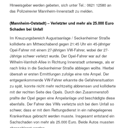
Hinweisgeber werden gebeten, sich unter Tel.: 0621 12580 an
das Polizeirevier Mannheim-Innenstadt zu melden.
(Mannheim-Oststadt) – Verletzter und mehr als 25.000 Euro
Schaden bei Unfall
Im Kreuzungsbereich Augustaanlage / Seckenheimer Straße
kollidierte am Mittwochabend gegen 21:45 Uhr ein 45-jähriger
Opel-Fahrer mit einem 27-jährigen VW-Fahrer, wobei der 27-
Jährige schwer verletzt wurde. Der Opel-Fahrer war auf der
Wilhelm-Varnholt-Allee in Richtung Innenstadt unterwegs, als er
nach links in die Seckenheimer Straße abbiegen wollte. Hierbei
übersah er ersten Ermittlungen zufolge eine rote Ampel. Der
entgegenkommende VW-Fahrer erkannte die Gefahrensituation
zu spät, konnte nicht mehr rechtzeitig abbremsen und kollidierte
mit der rechten Seite des Opels. Durch den Zusammenstoß
prallte der Opel gegen eine Ampelanlage und beschädigte diese
ebenfalls. Der Fahrer des VWs verletzte sich bei dem Unfall so
schwer, dass er mit dem Rettungsdienst in ein nahegelegenes
Krankenhaus gebracht werden musste. Insgesamt entstand ein
Sachschaden von mehr als 25.000 Euro. Beide Autos mussten
abgeschleppt werden.