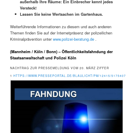
außerhalb Ihre Räume: Ein Einbrecher kennt jedes
Versteck!
Lassen Sie keine Wertsachen im Gartenhaus.
Weiterführende Informationen zu diesem und auch anderen
Themen finden Sie auf der Internetpräsenz der polizeilichen
Kriminalprävention unter
www.polizei-beratung.de
.
(Mannheim / Köln / Bonn) – Öffentlichkeitsfahndung der
Staatsanwaltschaft und Polizei Köln
NACHTRAG ZUR PRESSEMELDUNG VOM 20. MÄRZ ZIFFER
1
HTTPS://WWW.PRESSEPORTAL.DE/BLAULICHT/PM/12415/5175407