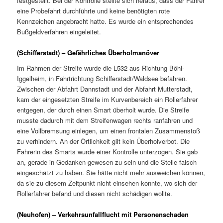
festgestellt. Bei der Kontrolle stellte sich heraus, dass der Fahrer
eine Probefahrt durchführte und keine benötigten rote
Kennzeichen angebracht hatte. Es wurde ein entsprechendes
Bußgeldverfahren eingeleitet.
(Schifferstadt) – Gefährliches Überholmanöver
Im Rahmen der Streife wurde die L532 aus Richtung Böhl-
Iggelheim, in Fahrtrichtung Schifferstadt/Waldsee befahren.
Zwischen der Abfahrt Dannstadt und der Abfahrt Mutterstadt,
kam der eingesetzten Streife im Kurvenbereich ein Rollerfahrer
entgegen, der durch einen Smart überholt wurde. Die Streife
musste dadurch mit dem Streifenwagen rechts ranfahren und
eine Vollbremsung einlegen, um einen frontalen Zusammenstoß
zu verhindern. An der Örtlichkeit gilt kein Überholverbot. Die
Fahrerin des Smarts wurde einer Kontrolle unterzogen. Sie gab
an, gerade in Gedanken gewesen zu sein und die Stelle falsch
eingeschätzt zu haben. Sie hätte nicht mehr ausweichen können,
da sie zu diesem Zeitpunkt nicht einsehen konnte, wo sich der
Rollerfahrer befand und diesen nicht schädigen wollte.
(Neuhofen) – Verkehrsunfallflucht mit Personenschaden