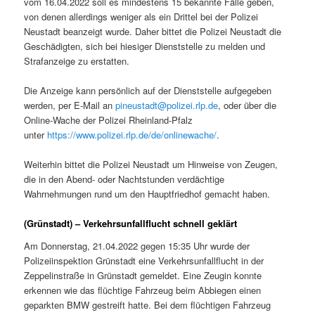
vom 16.04.2022 soll es mindestens 15 bekannte Fälle geben,
von denen allerdings weniger als ein Drittel bei der Polizei
Neustadt beanzeigt wurde. Daher bittet die Polizei Neustadt die
Geschädigten, sich bei hiesiger Dienststelle zu melden und
Strafanzeige zu erstatten.
Die Anzeige kann persönlich auf der Dienststelle aufgegeben
werden, per E-Mail an
pineustadt@polizei.rlp.de
, oder über die
Online-Wache der Polizei Rheinland-Pfalz
unter
https://www.polizei.rlp.de/de/onlinewache/
.
Weiterhin bittet die Polizei Neustadt um Hinweise von Zeugen,
die in den Abend- oder Nachtstunden verdächtige
Wahrnehmungen rund um den Hauptfriedhof gemacht haben.
(Grünstadt) – Verkehrsunfallflucht schnell geklärt
Am Donnerstag, 21.04.2022 gegen 15:35 Uhr wurde der
Polizeiinspektion Grünstadt eine Verkehrsunfallflucht in der
Zeppelinstraße in Grünstadt gemeldet. Eine Zeugin konnte
erkennen wie das flüchtige Fahrzeug beim Abbiegen einen
geparkten BMW gestreift hatte. Bei dem flüchtigen Fahrzeug