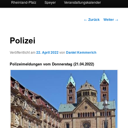
Rheinland-Pfalz
Speyer
Veranstaltungskalender
Beitrags-
←
Zurück
Weiter
→
Navigation
Polizei
Veröffentlicht am
22. April 2022
von
Daniel Kemmerich
Polizeimeldungen vom Donnerstag (21.04.2022)