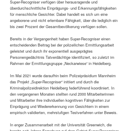
Super-Recogniser verfügen über herausragende und
überdurchschnittliche Einprägungs- und Erkennungsfähigkeiten
für menschliche Gesichter. Dabei handelt es sich um eine
angeborene und nicht erlernbare Fähigkeit, über die lediglich ein
bis zwei Prozent der Gesamtbevölkerung verfügen sollen.
Bereits in der Vergangenheit haben Super-Recogniser einen
entscheidenden Beitrag bei der polizeilichen Ermittlungsarbeit
geleistet und durch ihr exponentiell ausgeprägtes
Personengedächtnis Tatverdächtige identifiziert, so zuletzt im
Rahmen der Ermittlungsgruppe „Neckarwiese“ in Heidelberg.
Im Mai 2021 wurde daraufhin beim Polizeipräsidium Mannheim
das Projekt „Super-Recogniser“ initiiert und durch die
Kriminalpolizeidirektion Heidelberg federführend koordiniert. In
den vergangenen Monaten stellten rund 2000 Mitarbeiterinnen
und Mitarbeiter ihre individuellen kognitiven Fähigkeiten zur
Einprägung und Wiedererkennung von Gesichtern in einem
empirisch validierten, mehrstufigen Testverfahren unter Beweis.
In enger Zusammenarbeit mit der Universität Greenwich, die
bereits seit Jahren Forschung auf dem Gebiet Super-Recogniser