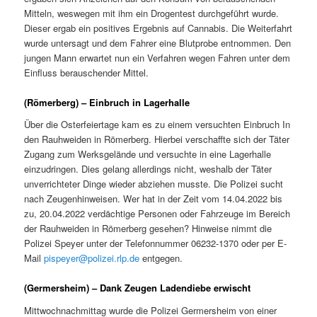
Mitteln, weswegen mit ihm ein Drogentest durchgeführt wurde.
Dieser ergab ein positives Ergebnis auf Cannabis. Die Weiterfahrt
wurde untersagt und dem Fahrer eine Blutprobe entnommen. Den
jungen Mann erwartet nun ein Verfahren wegen Fahren unter dem
Einfluss berauschender Mittel.
(Römerberg) – Einbruch in Lagerhalle
Über die Osterfeiertage kam es zu einem versuchten Einbruch In
den Rauhweiden in Römerberg. Hierbei verschaffte sich der Täter
Zugang zum Werksgelände und versuchte in eine Lagerhalle
einzudringen. Dies gelang allerdings nicht, weshalb der Täter
unverrichteter Dinge wieder abziehen musste. Die Polizei sucht
nach Zeugenhinweisen. Wer hat in der Zeit vom 14.04.2022 bis
zu, 20.04.2022 verdächtige Personen oder Fahrzeuge im Bereich
der Rauhweiden in Römerberg gesehen? Hinweise nimmt die
Polizei Speyer unter der Telefonnummer 06232-1370 oder per E-
Mail
pispeyer@polizei.rlp.de
entgegen.
(Germersheim) – Dank Zeugen Ladendiebe erwischt
Mittwochnachmittag wurde die Polizei Germersheim von einer