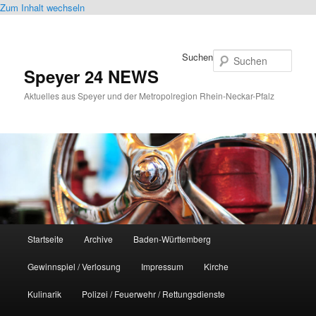
Zum Inhalt wechseln
Suchen
Speyer 24 NEWS
Aktuelles aus Speyer und der Metropolregion Rhein-Neckar-Pfalz
Hauptmenü
Startseite
Archive
Baden-Württemberg
Gewinnspiel / Verlosung
Impressum
Kirche
Kulinarik
Polizei / Feuerwehr / Rettungsdienste