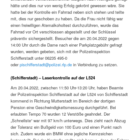
hätte und dies nur von wenig Erfolg gekrönt gewesen wäre. Sie
hatte bei der Kontrolle ein Fahrrad neben sich stehen und teilte
mit, dies nur geschoben zu haben. Da die Frau nicht fähig war
einen freiwilligen Atemalkoholtest durchzuführen, wurde das
Fahrrad vor Ort verschlossen abgestellt und der Schlüssel
präventiv sichergestellt. Besucher die am 20.04.2022 gegen
14:00 Uhr durch die Dame nach einer Parkplatzgebühr gefragt
wurden, werden gebeten, sich mit der Polizeiinspektion
Schifferstadt unter 06235 495-0
oder
pischifferstadt@polizei.rlp.de
in Verbindung zu setzen.
(Schifferstadt) – Laserkontrolle auf der L524
Am 20.04.2022, zwischen 11:50 Uhr-13:20 Uhr, haben Beamte
der Polizeiinspektion Schifferstadt auf der L524 von Schifferstadt
kommend in Richtung Mutterstadt im Bereich der dortigen
Pension eine Geschwindigkeitsmessung durchgeführt. Bei
erlaubten Tempo 70 wurden 12 Verstöße geahndet. Der
„Schnellste“ war mit 97 km/h unterwegs. Dies zieht nach Abzug
der Toleranz ein Bußgeld von 100 Euro und einen Punkt nach
sich. Zudem wurde ein BMW ohne jegliche Kennzeichen