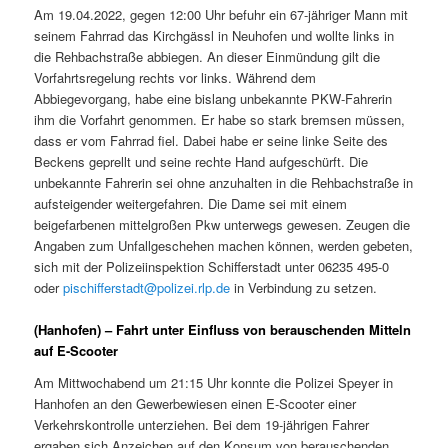
Am 19.04.2022, gegen 12:00 Uhr befuhr ein 67-jähriger Mann mit
seinem Fahrrad das Kirchgässl in Neuhofen und wollte links in
die Rehbachstraße abbiegen. An dieser Einmündung gilt die
Vorfahrtsregelung rechts vor links. Während dem
Abbiegevorgang, habe eine bislang unbekannte PKW-Fahrerin
ihm die Vorfahrt genommen. Er habe so stark bremsen müssen,
dass er vom Fahrrad fiel. Dabei habe er seine linke Seite des
Beckens geprellt und seine rechte Hand aufgeschürft. Die
unbekannte Fahrerin sei ohne anzuhalten in die Rehbachstraße in
aufsteigender weitergefahren. Die Dame sei mit einem
beigefarbenen mittelgroßen Pkw unterwegs gewesen. Zeugen die
Angaben zum Unfallgeschehen machen können, werden gebeten,
sich mit der Polizeiinspektion Schifferstadt unter 06235 495-0
oder
pischifferstadt@polizei.rlp.de
in Verbindung zu setzen.
(Hanhofen) – Fahrt unter Einfluss von berauschenden Mitteln
auf E-Scooter
Am Mittwochabend um 21:15 Uhr konnte die Polizei Speyer in
Hanhofen an den Gewerbewiesen einen E-Scooter einer
Verkehrskontrolle unterziehen. Bei dem 19-jährigen Fahrer
ergaben sich Anzeichen auf den Konsum von berauschenden