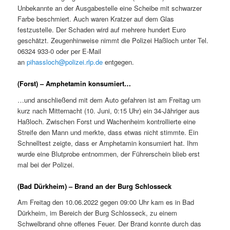
Unbekannte an der Ausgabestelle eine Scheibe mit schwarzer
Farbe beschmiert. Auch waren Kratzer auf dem Glas
festzustelle. Der Schaden wird auf mehrere hundert Euro
geschätzt. Zeugenhinweise nimmt die Polizei Haßloch unter Tel.
06324 933-0 oder per E-Mail
an
pihassloch@polizei.rlp.de
entgegen.
(Forst) – Amphetamin konsumiert…
…und anschließend mit dem Auto gefahren ist am Freitag um
kurz nach Mitternacht (10. Juni, 0:15 Uhr) ein 34-Jähriger aus
Haßloch. Zwischen Forst und Wachenheim kontrollierte eine
Streife den Mann und merkte, dass etwas nicht stimmte. Ein
Schnelltest zeigte, dass er Amphetamin konsumiert hat. Ihm
wurde eine Blutprobe entnommen, der Führerschein blieb erst
mal bei der Polizei.
(Bad Dürkheim) – Brand an der Burg Schlosseck
Am Freitag den 10.06.2022 gegen 09:00 Uhr kam es in Bad
Dürkheim, im Bereich der Burg Schlosseck, zu einem
Schwelbrand ohne offenes Feuer. Der Brand konnte durch das