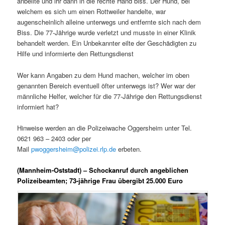
anbellte und ihr dann in die rechte Hand biss. Der Hund, bei
welchem es sich um einen Rottweiler handelte, war
augenscheinlich alleine unterwegs und entfernte sich nach dem
Biss. Die 77-Jährige wurde verletzt und musste in einer Klinik
behandelt werden. Ein Unbekannter eilte der Geschädigten zu
Hilfe und informierte den Rettungsdienst
Wer kann Angaben zu dem Hund machen, welcher im oben
genannten Bereich eventuell öfter unterwegs ist? Wer war der
männliche Helfer, welcher für die 77-Jährige den Rettungsdienst
informiert hat?
Hinweise werden an die Polizeiwache Oggersheim unter Tel.
0621 963 – 2403 oder per
Mail
pwoggersheim@polizei.rlp.de
erbeten.
(Mannheim-Oststadt) – Schockanruf durch angeblichen
Polizeibeamten; 73-jährige Frau übergibt 25.000 Euro