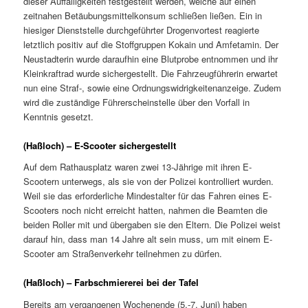
dieser Auffälligkeiten festgestellt werden, welche auf einen
zeitnahen Betäubungsmittelkonsum schließen ließen. Ein in
hiesiger Dienststelle durchgeführter Drogenvortest reagierte
letztlich positiv auf die Stoffgruppen Kokain und Amfetamin. Der
Neustadterin wurde daraufhin eine Blutprobe entnommen und ihr
Kleinkraftrad wurde sichergestellt. Die Fahrzeugführerin erwartet
nun eine Straf-, sowie eine Ordnungswidrigkeitenanzeige. Zudem
wird die zuständige Führerscheinstelle über den Vorfall in
Kenntnis gesetzt.
(Haßloch) – E-Scooter sichergestellt
Auf dem Rathausplatz waren zwei 13-Jährige mit ihren E-
Scootern unterwegs, als sie von der Polizei kontrolliert wurden.
Weil sie das erforderliche Mindestalter für das Fahren eines E-
Scooters noch nicht erreicht hatten, nahmen die Beamten die
beiden Roller mit und übergaben sie den Eltern. Die Polizei weist
darauf hin, dass man 14 Jahre alt sein muss, um mit einem E-
Scooter am Straßenverkehr teilnehmen zu dürfen.
(Haßloch) – Farbschmiererei bei der Tafel
Bereits am vergangenen Wochenende (5.-7. Juni) haben