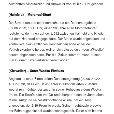
Ausfahrten Albersweiler und Annweiler von 19 bis 3 Uhr gesperrt.
(Hainfeld) – Motorrad-Stunt
Die Streife staunte nicht schlecht, als sie Donnerstagabend
(09.06.2022, 18.45 Uhr) einen 20 Jahre alten Motorradfahrer
feststellte, der ihnen auf der L 512 zwischen Hainfeld und Rhodt
auf dem Hinterrad entgegenkam. Der Mann wurde angehalten und
kontrolliert. Sein amtliches Kennzeichen holte er bei der
Verkehrskontrolle hervor, weil er sich dieses durch den „Wheelie“
bereits abgerissen hatte. Für die „Zirkusnummer“ muss er sich
nun in einem Strafverfahren verantworten.
(Kirrweiler) – Unter Wodka-Einfluss
Angestellte einer Firma teilten Donnerstagmittag (09.06.22022,
16 Uhr) mit, dass ein LKW-Fahrer in alkoholisierten Zustand
wegfahren möchte, der zuvor in seiner Ruhepause dem Wodka
frönte. Die Streife kam vor Ort und überprüfte den 36 Jahre alten
Mann. Aufgrund seiner Alkoholfahne wurde ihm ein Test
angeboten, der 2,89 Promille ergab. Seine Frachtpapiere sowie
der Fahrzeugschlüssel wurden sichergestellt. Da er sich hiermit