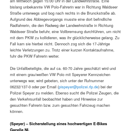
am Mittwoch gegen 15:00 Uhr in der Landwehrstraße. Eine
bislang unbekannte VW Polo-Fahrerin war in Richtung Waldseer
Straße unterwegs und bog nach rechts in die Brunckstraße ab.
Aufgrund des Abbiegevorgangs musste eine dort befindliche
Radfahrerin, die den Radweg der Landwehrstraße in Richtung
Waldseer Straße befuhr, eine Vollbremsung durchführen, um nicht
mit dem PKW zu kollidieren, was ihr glücklicherweise gelang. Zu
Fall kam sie hierbei nicht. Dennoch zog sich die 17-Jährige
leichte Verletzungen zu. Trotz einer kurzen Kontaktaufnahme,
fuhr die PKW Fahrerin weiter.
Die Unfallbeteiligte, die auf ca. 60-70 Jahre geschätzt wird und
mit einem grau/weißen VW Polo mit Speyerer Kennzeichen
unterwegs war, wird gebeten, sich unter der Rufnummer
06232/137-0 oder per Email (
pispeyer@polizei.rlp.de
) bei der
Polizei Speyer zu melden. Ebenso sucht die Polizei Zeugen, die
den Verkehrsunfall beobachtet haben und Hinweise zur
gesuchten Fahrerin bzw. zum gesuchten Fahrzeug machen
können.
(Speyer) – Sicherstellung eines hochwertigen E-Bikes
Gazelle NL