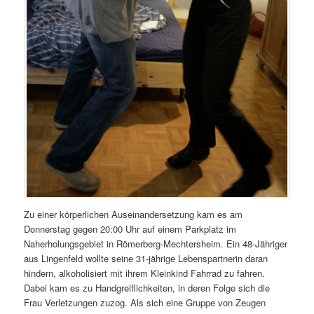
Zu einer körperlichen Auseinandersetzung kam es am
Donnerstag gegen 20:00 Uhr auf einem Parkplatz im
Naherholungsgebiet in Römerberg-Mechtersheim. Ein 48-Jähriger
aus Lingenfeld wollte seine 31-jährige Lebenspartnerin daran
hindern, alkoholisiert mit ihrem Kleinkind Fahrrad zu fahren.
Dabei kam es zu Handgreiflichkeiten, in deren Folge sich die
Frau Verletzungen zuzog. Als sich eine Gruppe von Zeugen