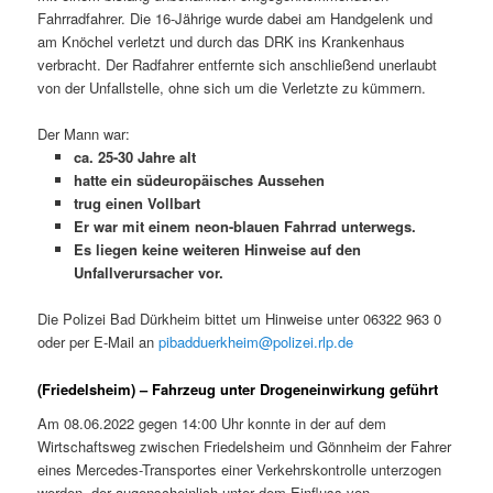
Fahrradfahrer. Die 16-Jährige wurde dabei am Handgelenk und
am Knöchel verletzt und durch das DRK ins Krankenhaus
verbracht. Der Radfahrer entfernte sich anschließend unerlaubt
von der Unfallstelle, ohne sich um die Verletzte zu kümmern.
Der Mann war:
ca. 25-30 Jahre alt
hatte ein südeuropäisches Aussehen
trug einen Vollbart
Er war mit einem neon-blauen Fahrrad unterwegs.
Es liegen keine weiteren Hinweise auf den
Unfallverursacher vor.
Die Polizei Bad Dürkheim bittet um Hinweise unter 06322 963 0
oder per E-Mail an
pibadduerkheim@polizei.rlp.de
(Friedelsheim) – Fahrzeug unter Drogeneinwirkung geführt
Am 08.06.2022 gegen 14:00 Uhr konnte in der auf dem
Wirtschaftsweg zwischen Friedelsheim und Gönnheim der Fahrer
eines Mercedes-Transportes einer Verkehrskontrolle unterzogen
werden, der augenscheinlich unter dem Einfluss von