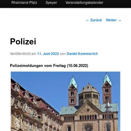
Rheinland-Pfalz
Speyer
Veranstaltungskalender
Beitrags-
←
Zurück
Weiter
→
Navigation
Polizei
Veröffentlicht am
11. Juni 2022
von
Daniel Kemmerich
Polizeimeldungen vom Freitag (10.06.2022)