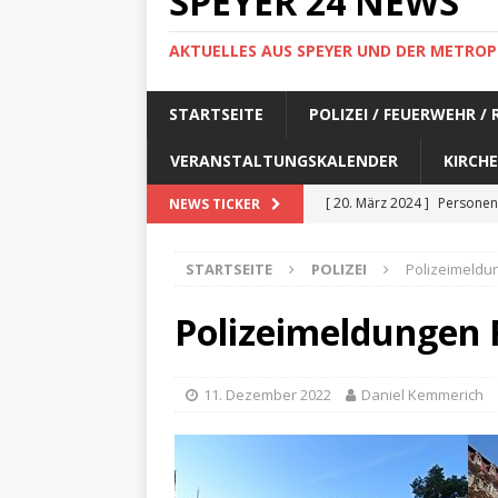
SPEYER 24 NEWS
AKTUELLES AUS SPEYER UND DER METROP
STARTSEITE
POLIZEI / FEUERWEHR /
VERANSTALTUNGSKALENDER
KIRCHE
[ 20. März 2024 ]
Personen
NEWS TICKER
[ 17. März 2024 ]
Personen
STARTSEITE
POLIZEI
Polizeimeldun
[ 17. März 2024 ]
Personen
[ 17. März 2024 ]
Personen
Polizeimeldungen F
[ 17. März 2024 ]
Personen
[ 29. Februar 2024 ]
Perso
11. Dezember 2022
Daniel Kemmerich
[ 29. Februar 2024 ]
Perso
[ 6. Februar 2024 ]
Aktuell