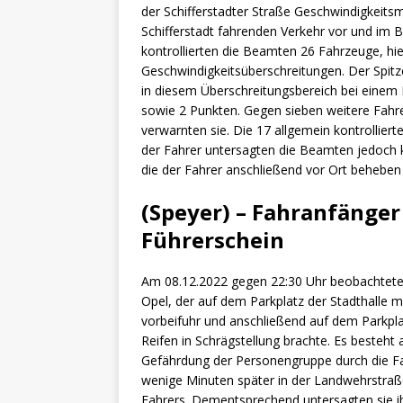
der Schifferstadter Straße Geschwindigkeit
Schifferstadt fahrenden Verkehr vor und im 
kontrollierten die Beamten 26 Fahrzeuge, h
Geschwindigkeitsüberschreitungen. Der Spitz
in diesem Überschreitungsbereich bei einem
sowie 2 Punkten. Gegen sieben weitere Fahre
verwarnten sie. Die 17 allgemein kontrollie
der Fahrer untersagten die Beamten jedoch k
die der Fahrer anschließend vor Ort beheben
(Speyer) – Fahranfänger
Führerschein
Am 08.12.2022 gegen 22:30 Uhr beobachteten
Opel, der auf dem Parkplatz der Stadthalle 
vorbeifuhr und anschließend auf dem Parkplat
Reifen in Schrägstellung brachte. Es besteh
Gefährdung der Personengruppe durch die Fa
wenige Minuten später in der Landwehrstraß
Fahrers. Dementsprechend untersagten sie ih