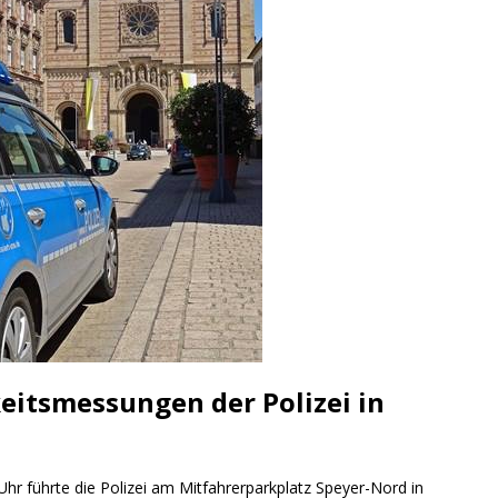
ng / Speyer
SPEYER
/ Konsumcannabisgesetz (KCanG)
BLAULICHTMELDUNGEN
eitsmessungen der Polizei in
hr führte die Polizei am Mitfahrerparkplatz Speyer-Nord in