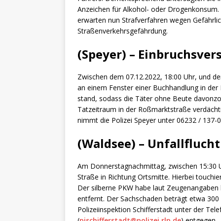
Anzeichen für Alkohol- oder Drogenkonsum. 
erwarten nun Strafverfahren wegen Gefährlic
Straßenverkehrsgefährdung.
(Speyer) – Einbruchsve
Zwischen dem 07.12.2022, 18:00 Uhr, und de
an einem Fenster einer Buchhandlung in der
stand, sodass die Täter ohne Beute davonzog
Tatzeitraum in der Roßmarktstraße verdächt
nimmt die Polizei Speyer unter 06232 / 137-0
(Waldsee) – Unfallflucht
Am Donnerstagnachmittag, zwischen 15:30 Uh
Straße in Richtung Ortsmitte. Hierbei touch
Der silberne PKW habe laut Zeugenangaben k
entfernt. Der Sachschaden beträgt etwa 300
Polizeiinspektion Schifferstadt unter der Te
(
pischifferstadt@polizei.rlp.de
) entgegen.