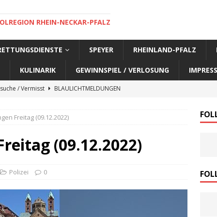
OLREGION RHEIN-NECKAR-PFALZ
 RETTUNGSDIENSTE
SPEYER
RHEINLAND-PFALZ
KULINARIK
GEWINNSPIEL / VERLOSUNG
IMPRES
suche / Vermisst
BLAULICHTMELDUNGEN
suche / Vermisst
BLAULICHTMELDUNGEN
FOL
gen Freitag (09.12.2022)
suche / Vermisst
BLAULICHTMELDUNGEN
suche / Vermisst
SPEYER AKTUELL
reitag (09.12.2022)
suche / Vermisst
BLAULICHTMELDUNGEN
nensuche / Vermisst
BLAULICHTMELDUNGEN
Polizei
0
FOL
nensuche / Vermisst
BLAULICHTMELDUNGEN
e Warnmeldung der Polizei
BLAULICHTMELDUNGEN