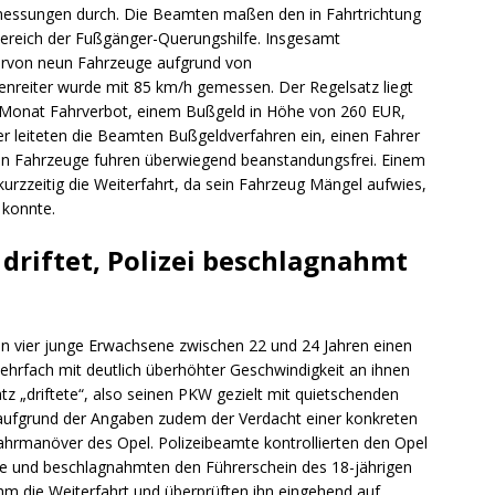
smessungen durch. Die Beamten maßen den in Fahrtrichtung
Bereich der Fußgänger-Querungshilfe. Insgesamt
iervon neun Fahrzeuge aufgrund von
enreiter wurde mit 85 km/h gemessen. Der Regelsatz liegt
 Monat Fahrverbot, einem Bußgeld in Höhe von 260 EUR,
r leiteten die Beamten Bußgeldverfahren ein, einen Fahrer
rten Fahrzeuge fuhren überwiegend beanstandungsfrei. Einem
urzzeitig die Weiterfahrt, da sein Fahrzeug Mängel aufwies,
 konnte.
 driftet, Polizei beschlagnahmt
 vier junge Erwachsene zwischen 22 und 24 Jahren einen
mehrfach mit deutlich überhöhter Geschwindigkeit an ihnen
z „driftete“, also seinen PKW gezielt mit quietschenden
t aufgrund der Angaben zudem der Verdacht einer konkreten
hrmanöver des Opel. Polizeibeamte kontrollierten den Opel
e und beschlagnahmten den Führerschein des 18-jährigen
m die Weiterfahrt und überprüften ihn eingehend auf