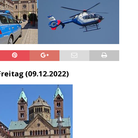
sonensuche / Öffentlichkeitsfahndung
BLAULICHTMELDUNGEN
sonensuche / Vermisste Person
BLAULICHTMELDUNGEN
ldung Polizei
BLAULICHTMELDUNGEN
tlichkeitsfahndung
BLAULICHTMELDUNGEN
elt – Militärischer Übungsplatz Dudenhofen / Speyer
UMWELT
bogen spendet 10.000.- € an „Kinder unterm Regenbogen“
eitag (09.12.2022)
/ Blitzer / Geschwindigkeitsmessung für die KW 19 (05.05. –
GKEITSKONTROLLE
uipe gewinnt vor der Schweiz den Longines EEF Nations Cup im
-WÜRTTEMBERG
eum Speyer / Brazzeltag
SPEYER